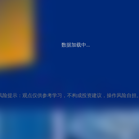
数据加载中...
风险提示：观点仅供参考学习，不构成投资建议，操作风险自担