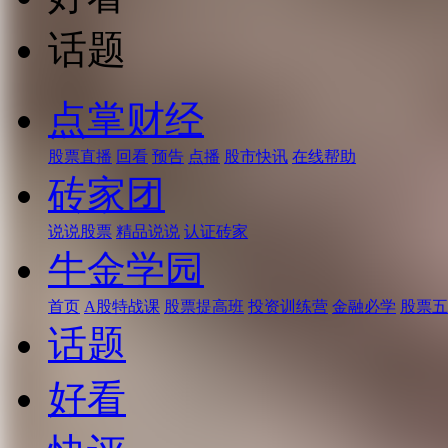
话题
点掌财经
股票直播
回看
预告
点播
股市快讯
在线帮助
砖家团
说说股票
精品说说
认证砖家
牛金学园
首页
A股特战课
股票提高班
投资训练营
金融必学
股票五
话题
好看