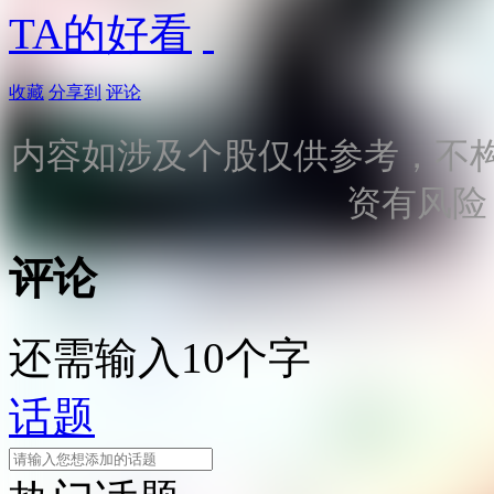
TA的好看
收藏
分享到
评论
内容如涉及个股仅供参考，不
资有风险
评论
还需输入10个字
话题