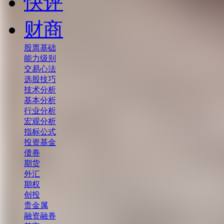
快评
财商
股票基础
能力级别
交易心法
选股技巧
技术分析
基本分析
行业分析
宏观分析
指标公式
投资基金
债券
期货
外汇
期权
创投
贵金属
融资融券