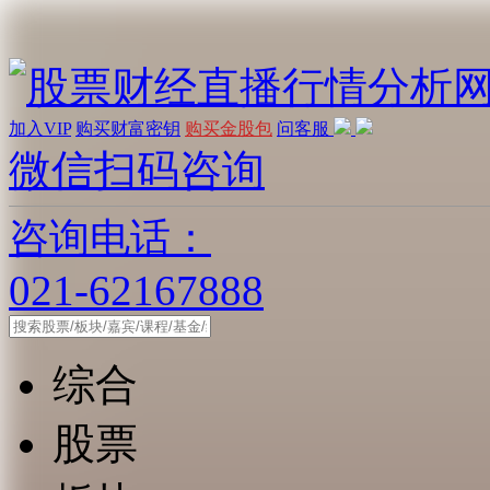
加入VIP
购买财富密钥
购买金股包
问客服
微信扫码咨询
咨询电话：
021-62167888
综合
股票