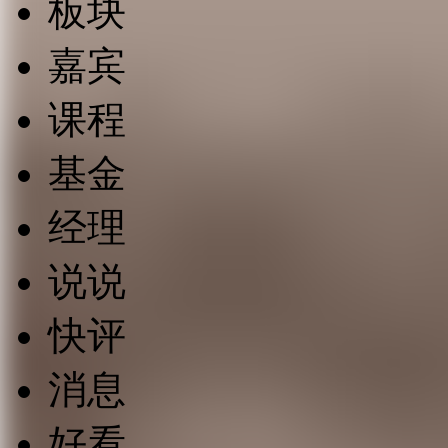
板块
嘉宾
课程
基金
经理
说说
快评
消息
好看