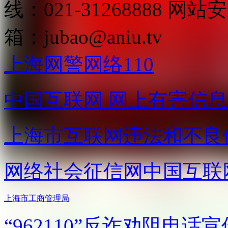
线：021-31268888
网站安全
箱：
jubao@aniu.tv
上海网警网络110
中国互联网
网上有害信息
上海市互联网
违法和不良
网络社会征信网
中国互联
上海市工商管理局
“962110”
反诈劝阻电话宣