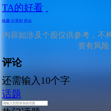
TA的好看
收藏
分享到
评论
内容如涉及个股仅供参考，不
资有风险
评论
还需输入10个字
话题