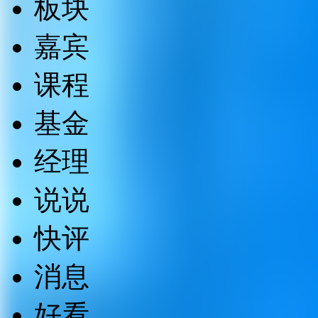
板块
嘉宾
课程
基金
经理
说说
快评
消息
好看