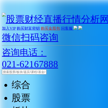
加入VIP
购买财富密钥
购买金股包
问客服
微信扫码咨询
咨询电话：
021-62167888
综合
股票