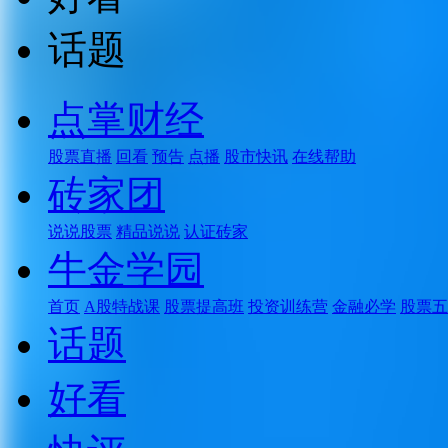
话题
点掌财经
股票直播
回看
预告
点播
股市快讯
在线帮助
砖家团
说说股票
精品说说
认证砖家
牛金学园
首页
A股特战课
股票提高班
投资训练营
金融必学
股票五
话题
好看