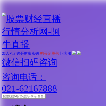
加入VIP
购买财富密钥
购买金股包
问客服
微信扫码咨询
咨询电话：
021-62167888