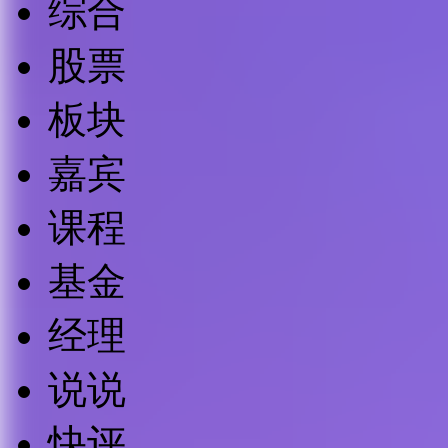
综合
股票
板块
嘉宾
课程
基金
经理
说说
快评