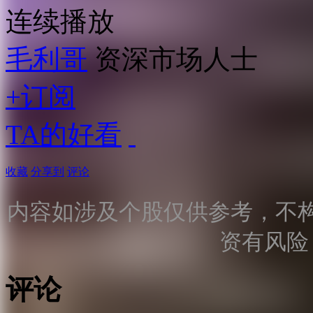
连续播放
毛利哥
资深市场人士
+订阅
TA的好看
收藏
分享到
评论
内容如涉及个股仅供参考，不
资有风险
评论