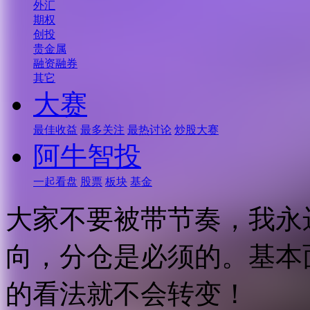
外汇
期权
创投
贵金属
融资融券
其它
大赛
最佳收益
最多关注
最热讨论
炒股大赛
阿牛智投
一起看盘
股票
板块
基金
大家不要被带节奏，我永
向，分仓是必须的。基本
的看法就不会转变！