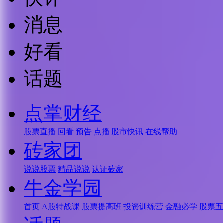
消息
好看
话题
点掌财经
股票直播
回看
预告
点播
股市快讯
在线帮助
砖家团
说说股票
精品说说
认证砖家
牛金学园
首页
A股特战课
股票提高班
投资训练营
金融必学
股票五