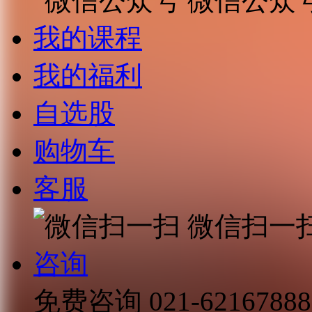
微信公众
我的课程
我的福利
自选股
购物车
客服
微信扫一
咨询
免费咨询
021-62167888