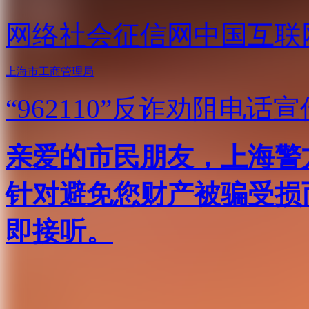
网络社会征信网
中国互联
上海市工商管理局
“962110”
反诈劝阻电话宣
亲爱的市民朋友，上海警方反
针对避免您财产被骗受损
即接听。