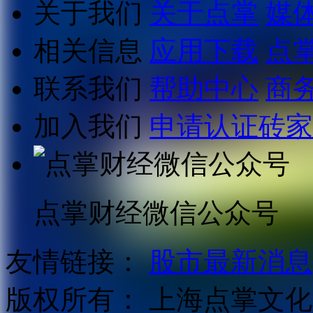
关于我们
关于点掌
媒
相关信息
应用下载
点
联系我们
帮助中心
商
加入我们
申请认证砖家
点掌财经微信公众号
友情链接：
股市最新消息
版权所有：
上海点掌文化科