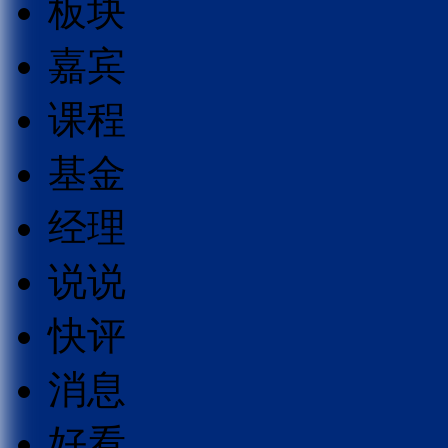
板块
嘉宾
课程
基金
经理
说说
快评
消息
好看