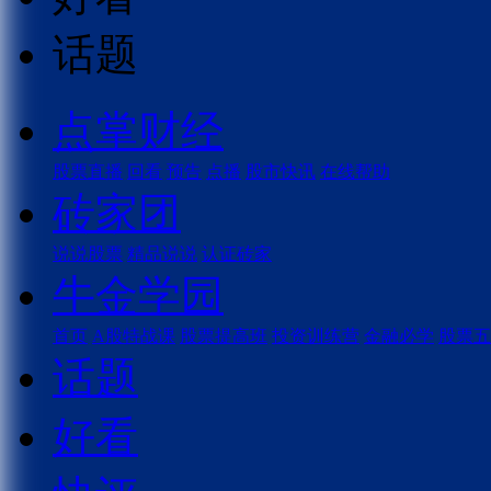
话题
点掌财经
股票直播
回看
预告
点播
股市快讯
在线帮助
砖家团
说说股票
精品说说
认证砖家
牛金学园
首页
A股特战课
股票提高班
投资训练营
金融必学
股票五
话题
好看