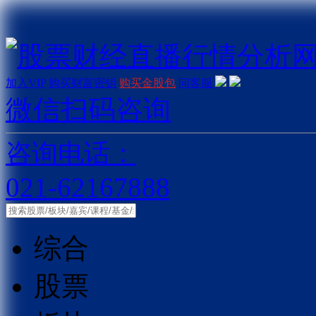
加入VIP
购买财富密钥
购买金股包
问客服
微信扫码咨询
咨询电话：
021-62167888
综合
股票