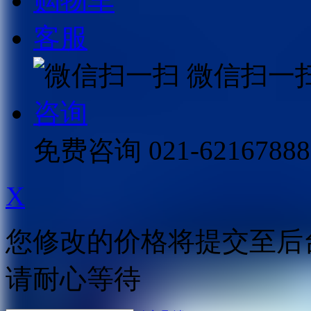
购物车
客服
微信扫一
咨询
免费咨询
021-62167888
X
您修改的价格将提交至后
请耐心等待