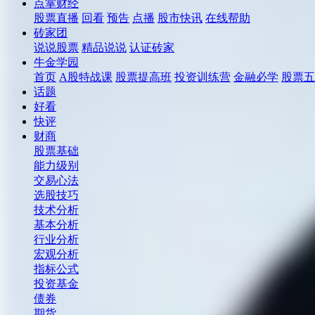
点掌财经
股票直播
回看
预告
点播
股市快讯
在线帮助
砖家团
说说股票
精品说说
认证砖家
牛金学园
首页
A股特战课
股票提高班
投资训练营
金融必学
股票五
话题
好看
快评
财商
股票基础
能力级别
交易心法
选股技巧
技术分析
基本分析
行业分析
宏观分析
指标公式
投资基金
债券
期货