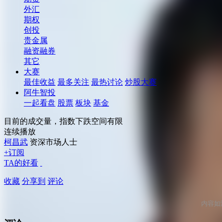
外汇
期权
创投
贵金属
融资融券
其它
大赛
最佳收益
最多关注
最热讨论
炒股大赛
阿牛智投
一起看盘
股票
板块
基金
目前的成交量，指数下跌空间有限
连续播放
柯昌武
资深市场人士
+订阅
TA的好看
收藏
分享到
评论
内容如