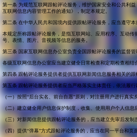
第一条 为规范互联网跟帖评论服务，维护国家安全和公共利
互联网信息内容管理工作的通知》，制定本规定。
第二条 在中华人民共和国境内提供跟帖评论服务，应当遵守本
本规定所称跟帖评论服务，是指互联网站、应用程序、互动传
号、表情、图片、音视频等信息的服务。
第三条 国家互联网信息办公室负责全国跟帖评论服务的监督
各级互联网信息办公室应当建立健全日常检查和定期检查相结
第四条 跟帖评论服务提供者提供互联网新闻信息服务相关的
第五条 跟帖评论服务提供者应当严格落实主体责任，依法履行
（一）按照“后台实名、前台自愿”原则，对注册用户进行真实
（二）建立健全用户信息保护制度，收集、使用用户个人信息
（三）对新闻信息提供跟帖评论服务的，应当建立先审后发制
（四）提供“弹幕”方式跟帖评论服务的，应当在同一平台和页