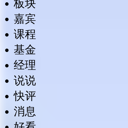
板块
嘉宾
课程
基金
经理
说说
快评
消息
好看