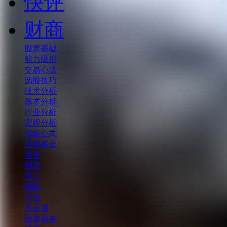
快评
财商
股票基础
能力级别
交易心法
选股技巧
技术分析
基本分析
行业分析
宏观分析
指标公式
投资基金
债券
期货
外汇
期权
创投
贵金属
融资融券