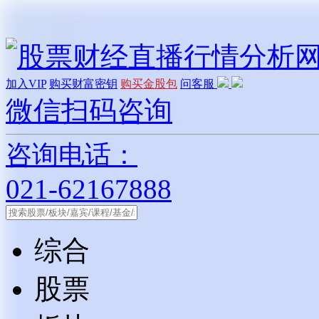
加入VIP
购买财富密钥
购买金股包
问客服
微信扫码咨询
咨询电话：
021-62167888
综合
股票