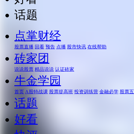
话题
点掌财经
股票直播
回看
预告
点播
股市快讯
在线帮助
砖家团
说说股票
精品说说
认证砖家
牛金学园
首页
A股特战课
股票提高班
投资训练营
金融必学
股票五
话题
好看