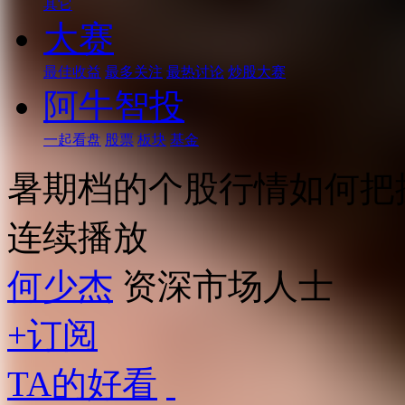
其它
大赛
最佳收益
最多关注
最热讨论
炒股大赛
阿牛智投
一起看盘
股票
板块
基金
暑期档的个股行情如何把
连续播放
何少杰
资深市场人士
+订阅
TA的好看