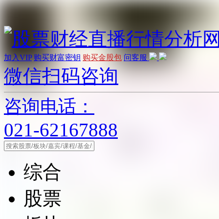
加入VIP
购买财富密钥
购买金股包
问客服
微信扫码咨询
咨询电话：
021-62167888
综合
股票