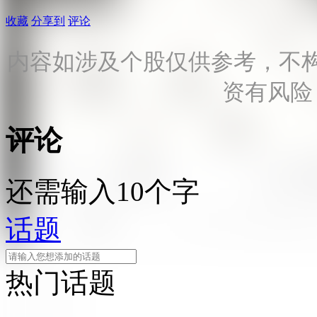
收藏
分享到
评论
内容如涉及个股仅供参考，不
资有风险
评论
还需输入10个字
话题
热门话题