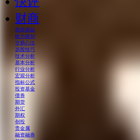
快评
财商
股票基础
能力级别
交易心法
选股技巧
技术分析
基本分析
行业分析
宏观分析
指标公式
投资基金
债券
期货
外汇
期权
创投
贵金属
融资融券