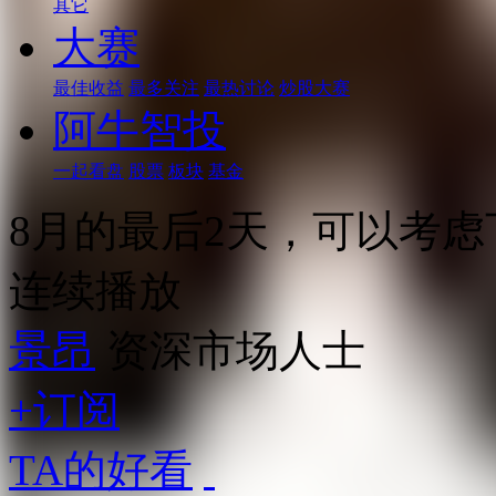
其它
大赛
最佳收益
最多关注
最热讨论
炒股大赛
阿牛智投
一起看盘
股票
板块
基金
8月的最后2天，可以考虑
连续播放
景昂
资深市场人士
+订阅
TA的好看