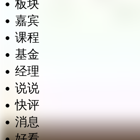
板块
嘉宾
课程
基金
经理
说说
快评
消息
好看