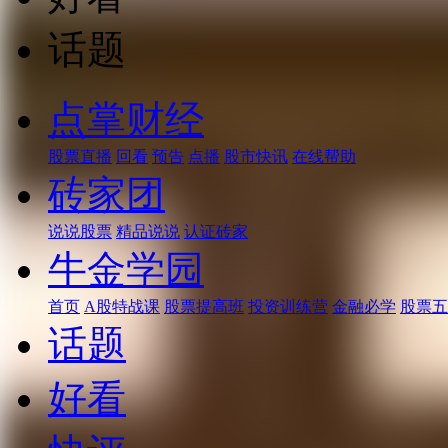
话题
点掌财经
股票直播
回看
预告
点播
股市快讯
在线帮助
砖家团
说说股票
精品说说
认证砖家
牛金学园
首页
A股特战课
股票提高班
投资训练营
金融必学
股票五
话题
好看