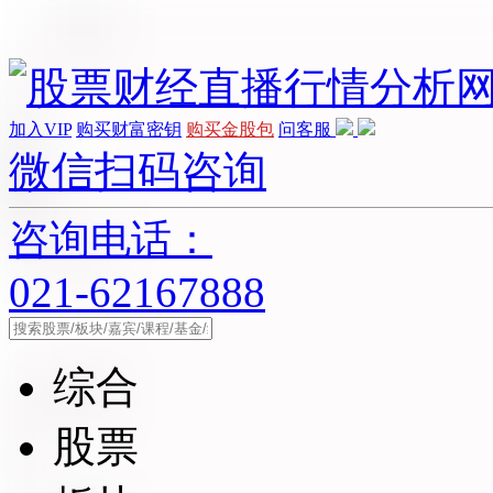
加入VIP
购买财富密钥
购买金股包
问客服
微信扫码咨询
咨询电话：
021-62167888
综合
股票