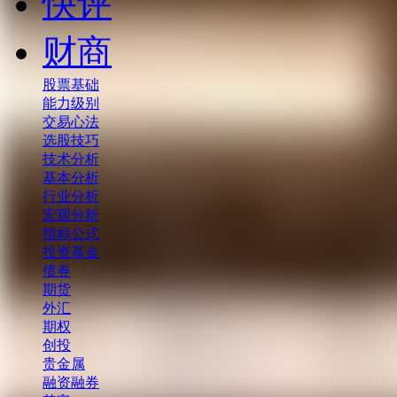
快评
财商
股票基础
能力级别
交易心法
选股技巧
技术分析
基本分析
行业分析
宏观分析
指标公式
投资基金
债券
期货
外汇
期权
创投
贵金属
融资融券