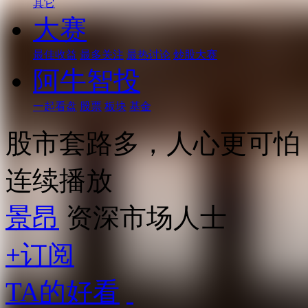
其它
大赛
最佳收益
最多关注
最热讨论
炒股大赛
阿牛智投
一起看盘
股票
板块
基金
股市套路多，人心更可怕
连续播放
景昂
资深市场人士
+订阅
TA的好看