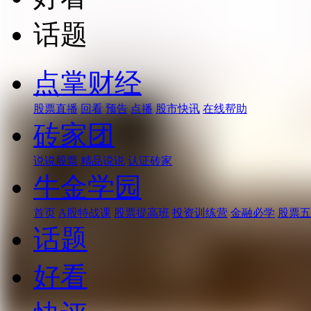
话题
点掌财经
股票直播
回看
预告
点播
股市快讯
在线帮助
砖家团
说说股票
精品说说
认证砖家
牛金学园
首页
A股特战课
股票提高班
投资训练营
金融必学
股票五
话题
好看