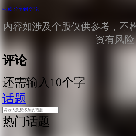
收藏
分享到
评论
内容如涉及个股仅供参考，不
资有风险
评论
还需输入10个字
话题
热门话题