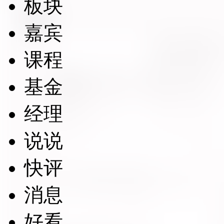
板块
嘉宾
课程
基金
经理
说说
快评
消息
好看