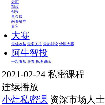
外汇
期权
创投
贵金属
融资融券
其它
大赛
最佳收益
最多关注
最热讨论
炒股大赛
阿牛智投
一起看盘
股票
板块
基金
2021-02-24 私密课程
连续播放
小灶私密课
资深市场人士