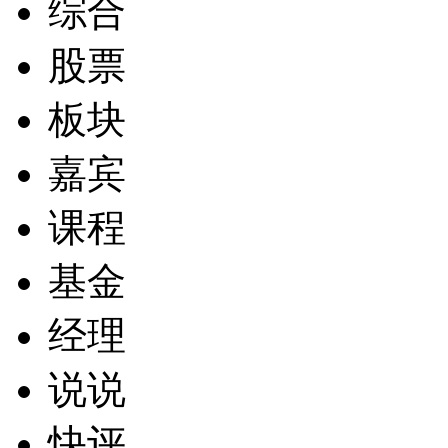
综合
股票
板块
嘉宾
课程
基金
经理
说说
快评