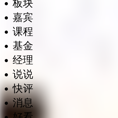
板块
嘉宾
课程
基金
经理
说说
快评
消息
好看