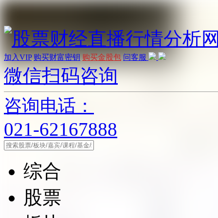
加入VIP
购买财富密钥
购买金股包
问客服
微信扫码咨询
咨询电话：
021-62167888
综合
股票