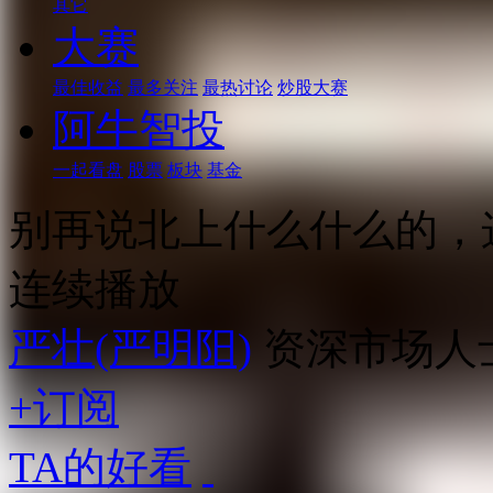
其它
大赛
最佳收益
最多关注
最热讨论
炒股大赛
阿牛智投
一起看盘
股票
板块
基金
别再说北上什么什么的，
连续播放
严壮(严明阳)
资深市场人
+订阅
TA的好看