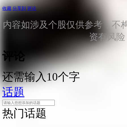
收藏
分享到
评论
内容如涉及个股仅供参考，不
资有风险
评论
还需输入10个字
话题
热门话题