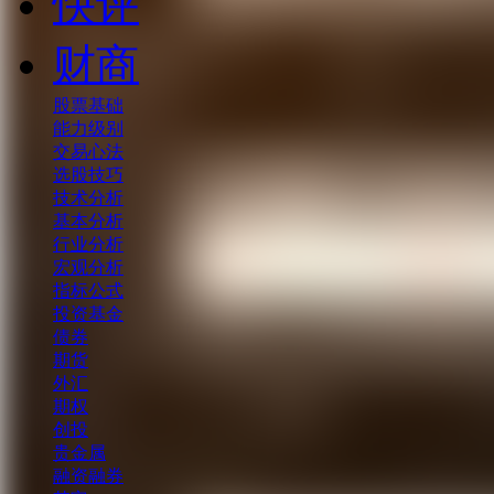
快评
财商
股票基础
能力级别
交易心法
选股技巧
技术分析
基本分析
行业分析
宏观分析
指标公式
投资基金
债券
期货
外汇
期权
创投
贵金属
融资融券