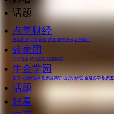
话题
点掌财经
股票直播
回看
预告
点播
股市快讯
在线帮助
砖家团
说说股票
精品说说
认证砖家
牛金学园
首页
A股特战课
股票提高班
投资训练营
金融必学
股票五
话题
好看