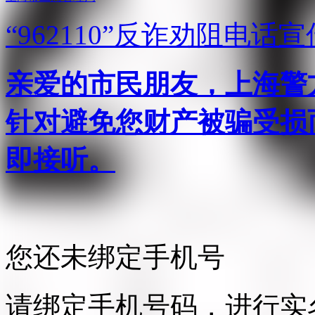
“962110”
反诈劝阻电话宣
亲爱的市民朋友，上海警方反
针对避免您财产被骗受损
即接听。
您还未绑定手机号
请绑定手机号码，进行实