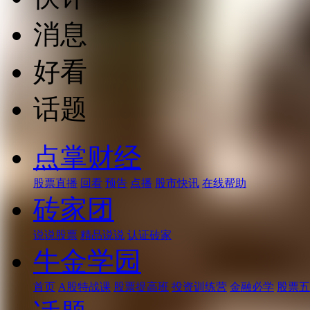
消息
好看
话题
点掌财经
股票直播
回看
预告
点播
股市快讯
在线帮助
砖家团
说说股票
精品说说
认证砖家
牛金学园
首页
A股特战课
股票提高班
投资训练营
金融必学
股票五