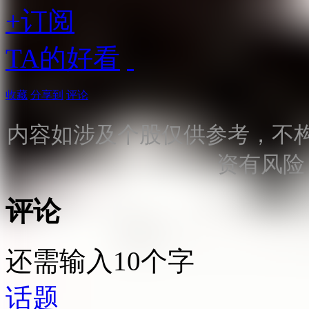
+订阅
TA的好看
收藏
分享到
评论
内容如涉及个股仅供参考，不
资有风险
评论
还需输入10个字
话题