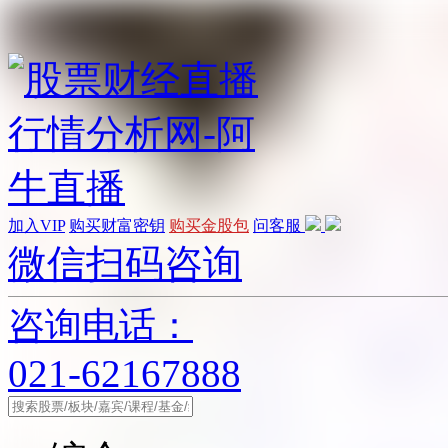
加入VIP
购买财富密钥
购买金股包
问客服
微信扫码咨询
咨询电话：
021-62167888