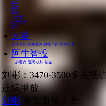
外汇
期权
创投
贵金属
融资融券
其它
大赛
最佳收益
最多关注
最热讨论
炒股大赛
阿牛智投
一起看盘
股票
板块
基金
刘彬：3470-3500多头
连续播放
刘彬
资深市场人士