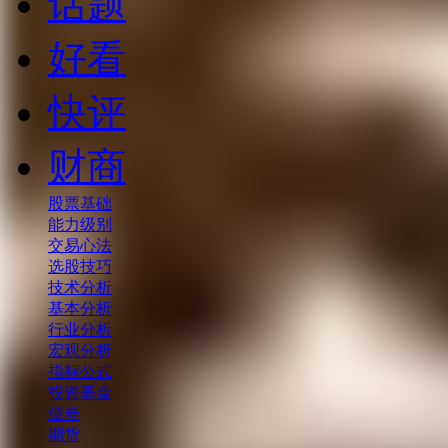
话题
好看
快评
财商
股票基础
能力级别
交易心法
选股技巧
技术分析
基本分析
行业分析
宏观分析
指标公式
投资基金
债券
期货