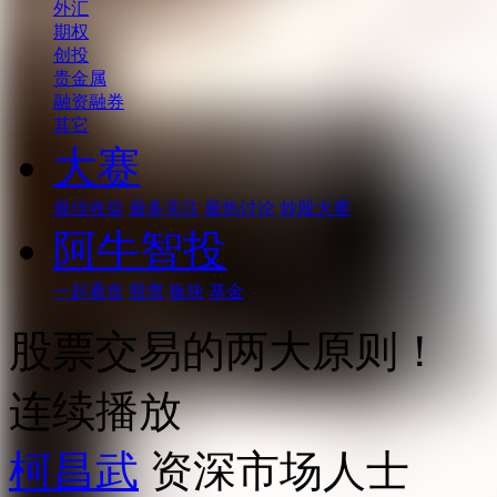
外汇
期权
创投
贵金属
融资融券
其它
大赛
最佳收益
最多关注
最热讨论
炒股大赛
阿牛智投
一起看盘
股票
板块
基金
股票交易的两大原则！
连续播放
柯昌武
资深市场人士