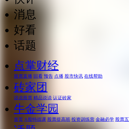
消息
好看
话题
点掌财经
股票直播
回看
预告
点播
股市快讯
在线帮助
砖家团
说说股票
精品说说
认证砖家
牛金学园
首页
A股特战课
股票提高班
投资训练营
金融必学
股票五