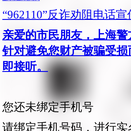
“962110”
反诈劝阻电话宣
亲爱的市民朋友，上海警方反
针对避免您财产被骗受损
即接听。
您还未绑定手机号
请绑定手机号码，进行实