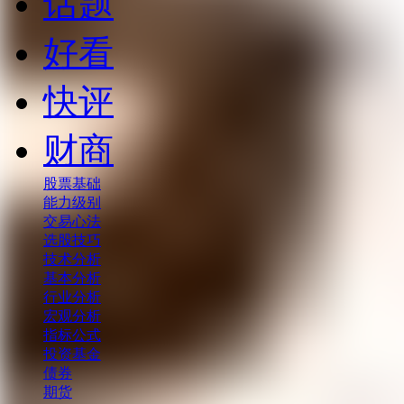
话题
好看
快评
财商
股票基础
能力级别
交易心法
选股技巧
技术分析
基本分析
行业分析
宏观分析
指标公式
投资基金
债券
期货