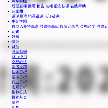
点掌财经
股票直播
回看
预告
点播
股市快讯
在线帮助
砖家团
说说股票
精品说说
认证砖家
牛金学园
首页
A股特战课
股票提高班
投资训练营
金融必学
股票五
话题
好看
快评
财商
股票基础
能力级别
交易心法
选股技巧
技术分析
基本分析
行业分析
宏观分析
指标公式
投资基金
债券
期货