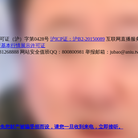
证（沪）字第0428号
沪ICP证：沪B2-20150089
互联网直播服务企
所基本行情展示许可证
268888
网站安全值班QQ：800800981
举报邮箱：
jubao@aniu.t
针对避免您财产被骗受损而设，请您一旦收到来电，立即接听。