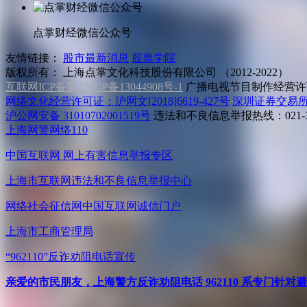
点掌财经微信公众号
友情链接：
股市最新消息
股票学院
版权所有：
上海点掌文化科技股份有限公司 （2012-2022）
互联网ICP备案 沪ICP备13044908号-1
广播电视节目制作经营许可
网络文化经营许可证：沪网文[2018]6619-427号
深圳证券交易
沪公网安备 31010702001519号
违法和不良信息举报热线：021-31
上海网警网络110
中国互联网
网上有害信息举报专区
上海市互联网
违法和不良信息举报中心
网络社会征信网
中国互联网诚信门户
上海市工商管理局
“962110”
反诈劝阻电话宣传
亲爱的市民朋友，上海警方反诈劝阻电话 962110 系专门