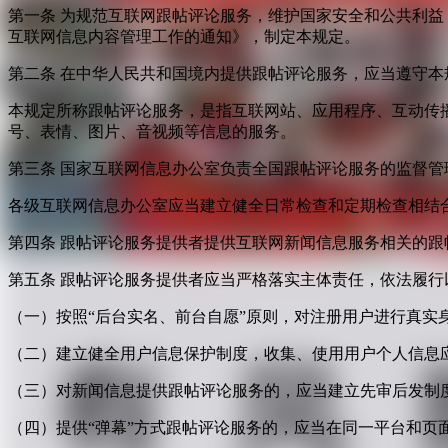
第一条 为规范互联网跟帖评论服务，维护国家安全和公共利
互联网信息内容管理工作的通知》，制定本规定。
第二条 在中华人民共和国境内提供跟帖评论服务，应当遵守本
本规定所称跟帖评论服务，是指互联网站、应用程序、互动传
号、表情、图片、音视频等信息的服务。
第三条 国家互联网信息办公室负责全国跟帖评论服务的监督
各级互联网信息办公室应当建立健全日常检查和定期检查相结
第四条 跟帖评论服务提供者提供互联网新闻信息服务相关的
第五条 跟帖评论服务提供者应当严格落实主体责任，依法履行
（一）按照“后台实名、前台自愿”原则，对注册用户进行真实
（二）建立健全用户信息保护制度，收集、使用用户个人信息
（三）对新闻信息提供跟帖评论服务的，应当建立先审后发制
（四）提供“弹幕”方式跟帖评论服务的，应当在同一平台和页