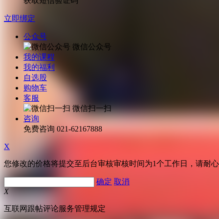
获取短信验证码
立即绑定
公众号
微信公众号
我的课程
我的福利
自选股
购物车
客服
微信扫一扫
咨询
免费咨询
021-62167888
X
您修改的价格将提交至后台审核审核时间为1个工作日，请耐
确定
取消
X
互联网跟帖评论服务管理规定