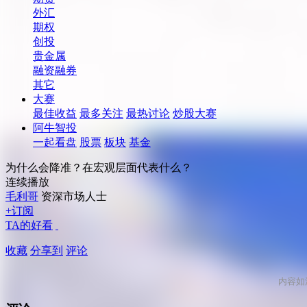
外汇
期权
创投
贵金属
融资融券
其它
大赛
最佳收益
最多关注
最热讨论
炒股大赛
阿牛智投
一起看盘
股票
板块
基金
为什么会降准？在宏观层面代表什么？
连续播放
毛利哥
资深市场人士
+订阅
TA的好看
收藏
分享到
评论
内容如