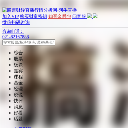
加入VIP
购买财富密钥
购买金股包
问客服
微信扫码咨询
咨询电话：
021-62167888
综合
股票
板块
嘉宾
课程
基金
经理
说说
快评
消息
好看
话题