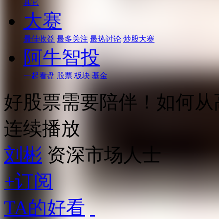
其它
大赛
最佳收益
最多关注
最热讨论
炒股大赛
阿牛智投
一起看盘
股票
板块
基金
好股票需要陪伴！如何从
连续播放
刘彬
资深市场人士
+订阅
TA的好看