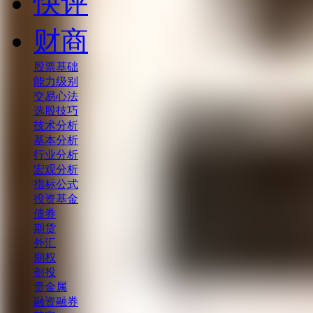
快评
财商
股票基础
能力级别
交易心法
选股技巧
技术分析
基本分析
行业分析
宏观分析
指标公式
投资基金
债券
期货
外汇
期权
创投
贵金属
融资融券