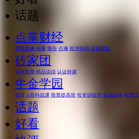
话题
点掌财经
股票直播
回看
预告
点播
股市快讯
在线帮助
砖家团
说说股票
精品说说
认证砖家
牛金学园
首页
A股特战课
股票提高班
投资训练营
金融必学
股票五
话题
好看