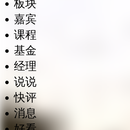
板块
嘉宾
课程
基金
经理
说说
快评
消息
好看