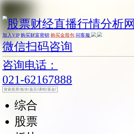
加入VIP
购买财富密钥
购买金股包
问客服
微信扫码咨询
咨询电话：
021-62167888
综合
股票