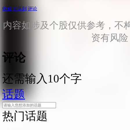
收藏
分享到
评论
内容如涉及个股仅供参考，不
资有风险
评论
还需输入10个字
话题
热门话题