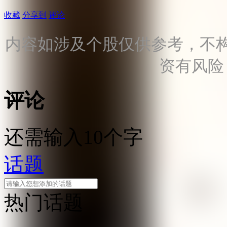
收藏
分享到
评论
内容如涉及个股仅供参考，不
资有风险
评论
还需输入10个字
话题
热门话题