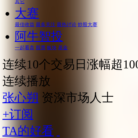
其它
大赛
最佳收益
最多关注
最热讨论
炒股大赛
阿牛智投
一起看盘
股票
板块
基金
连续10个交易日涨幅超1
连续播放
张心朔
资深市场人士
+订阅
TA的好看