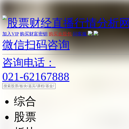
加入VIP
购买财富密钥
购买金股包
问客服
微信扫码咨询
咨询电话：
021-62167888
综合
股票