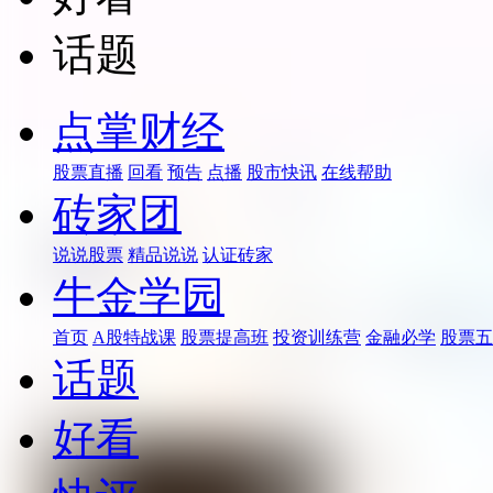
话题
点掌财经
股票直播
回看
预告
点播
股市快讯
在线帮助
砖家团
说说股票
精品说说
认证砖家
牛金学园
首页
A股特战课
股票提高班
投资训练营
金融必学
股票五
话题
好看