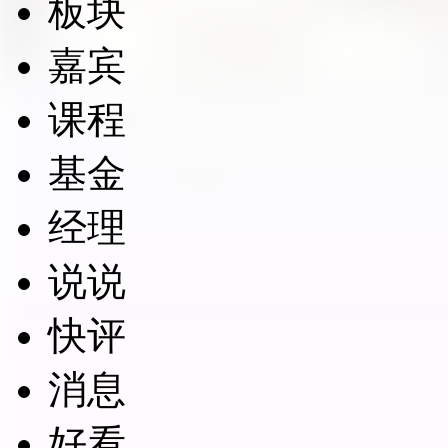
板块
嘉宾
课程
基金
经理
说说
快评
消息
好看