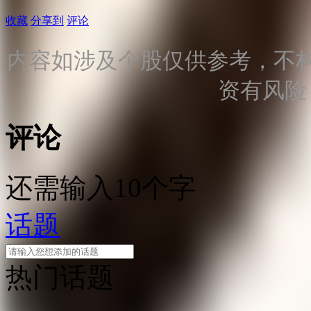
收藏
分享到
评论
内容如涉及个股仅供参考，不
资有风险
评论
还需输入10个字
话题
热门话题