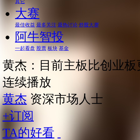
其它
大赛
最佳收益
最多关注
最热讨论
炒股大赛
阿牛智投
一起看盘
股票
板块
基金
黄杰：目前主板比创业板
连续播放
黄杰
资深市场人士
+订阅
TA的好看