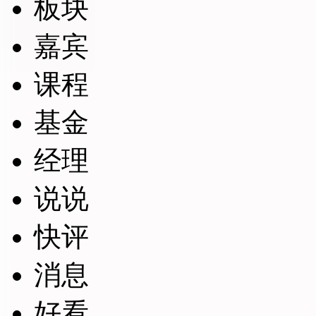
板块
嘉宾
课程
基金
经理
说说
快评
消息
好看