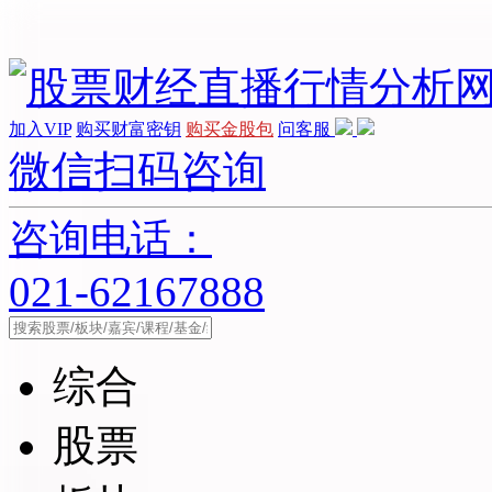
加入VIP
购买财富密钥
购买金股包
问客服
微信扫码咨询
咨询电话：
021-62167888
综合
股票