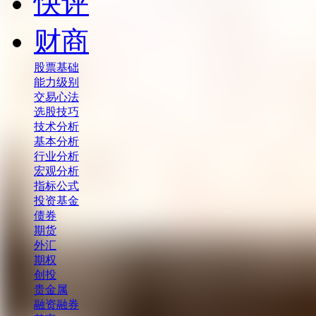
快评
财商
股票基础
能力级别
交易心法
选股技巧
技术分析
基本分析
行业分析
宏观分析
指标公式
投资基金
债券
期货
外汇
期权
创投
贵金属
融资融券