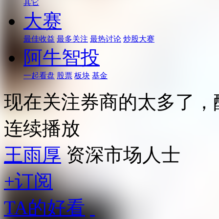
其它
大赛
最佳收益
最多关注
最热讨论
炒股大赛
阿牛智投
一起看盘
股票
板块
基金
现在关注券商的太多了，
连续播放
王雨厚
资深市场人士
+订阅
TA的好看