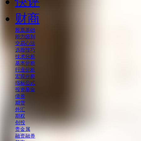
快评
财商
股票基础
能力级别
交易心法
选股技巧
技术分析
基本分析
行业分析
宏观分析
指标公式
投资基金
债券
期货
外汇
期权
创投
贵金属
融资融券