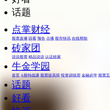
话题
点掌财经
股票直播
回看
预告
点播
股市快讯
在线帮助
砖家团
说说股票
精品说说
认证砖家
牛金学园
首页
A股特战课
股票提高班
投资训练营
金融必学
股票五
话题
好看