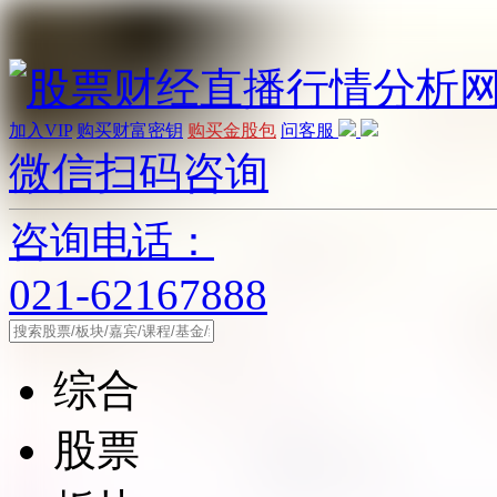
加入VIP
购买财富密钥
购买金股包
问客服
微信扫码咨询
咨询电话：
021-62167888
综合
股票