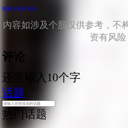
收藏
分享到
评论
内容如涉及个股仅供参考，不
资有风险
评论
还需输入10个字
话题
热门话题