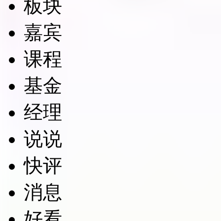
板块
嘉宾
课程
基金
经理
说说
快评
消息
好看