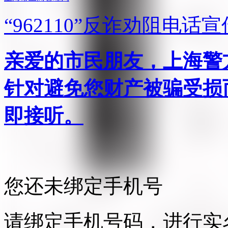
“962110”
反诈劝阻电话宣
亲爱的市民朋友，上海警方反
针对避免您财产被骗受损
即接听。
您还未绑定手机号
请绑定手机号码，进行实