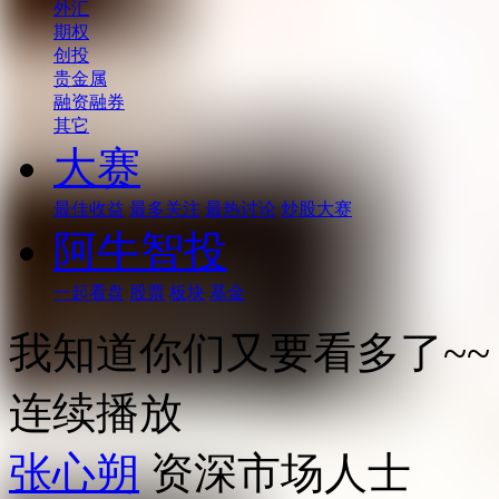
外汇
期权
创投
贵金属
融资融券
其它
大赛
最佳收益
最多关注
最热讨论
炒股大赛
阿牛智投
一起看盘
股票
板块
基金
我知道你们又要看多了~~
连续播放
张心朔
资深市场人士