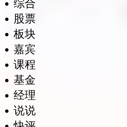
综合
股票
板块
嘉宾
课程
基金
经理
说说
快评