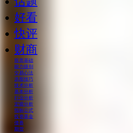
话题
好看
快评
财商
股票基础
能力级别
交易心法
选股技巧
技术分析
基本分析
行业分析
宏观分析
指标公式
投资基金
债券
期货