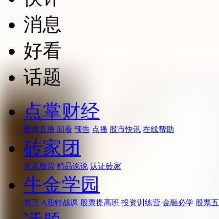
消息
好看
话题
点掌财经
股票直播
回看
预告
点播
股市快讯
在线帮助
砖家团
说说股票
精品说说
认证砖家
牛金学园
首页
A股特战课
股票提高班
投资训练营
金融必学
股票五