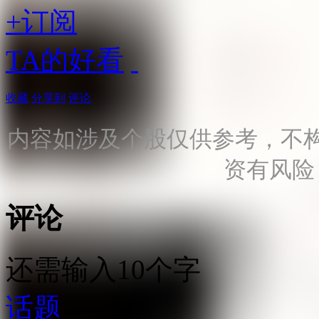
+订阅
TA的好看
收藏
分享到
评论
内容如涉及个股仅供参考，不
资有风险
评论
还需输入10个字
话题