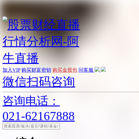
加入VIP
购买财富密钥
购买金股包
问客服
微信扫码咨询
咨询电话：
021-62167888