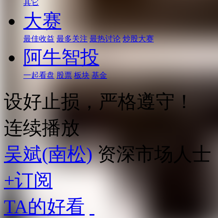
其它
大赛
最佳收益
最多关注
最热讨论
炒股大赛
阿牛智投
一起看盘
股票
板块
基金
设好止损，严格遵守！
连续播放
吴斌(南松)
资深市场人士
+订阅
TA的好看