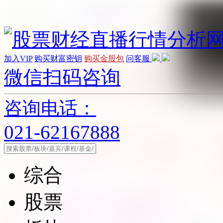
加入VIP
购买财富密钥
购买金股包
问客服
微信扫码咨询
咨询电话：
021-62167888
综合
股票