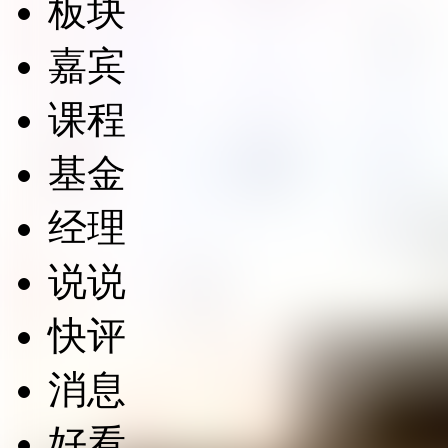
板块
嘉宾
课程
基金
经理
说说
快评
消息
好看