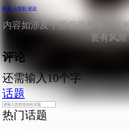
收藏
分享到
评论
内容如涉及个股仅供参考，不
资有风险
评论
还需输入10个字
话题
热门话题