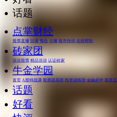
话题
点掌财经
股票直播
回看
预告
点播
股市快讯
在线帮助
砖家团
说说股票
精品说说
认证砖家
牛金学园
首页
A股特战课
股票提高班
投资训练营
金融必学
股票五
话题
好看