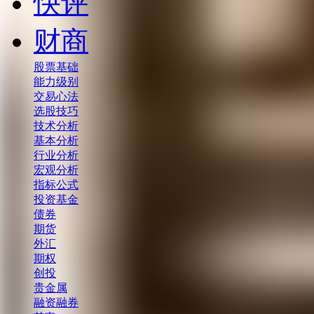
快评
财商
股票基础
能力级别
交易心法
选股技巧
技术分析
基本分析
行业分析
宏观分析
指标公式
投资基金
债券
期货
外汇
期权
创投
贵金属
融资融券