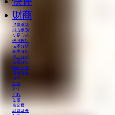
快评
财商
股票基础
能力级别
交易心法
选股技巧
技术分析
基本分析
行业分析
宏观分析
指标公式
投资基金
债券
期货
外汇
期权
创投
贵金属
融资融券