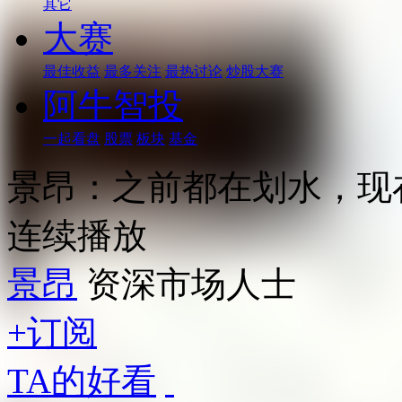
其它
大赛
最佳收益
最多关注
最热讨论
炒股大赛
阿牛智投
一起看盘
股票
板块
基金
景昂：之前都在划水，现
连续播放
景昂
资深市场人士
+订阅
TA的好看