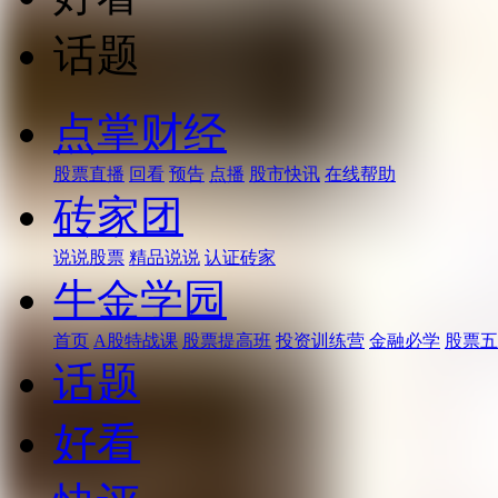
话题
点掌财经
股票直播
回看
预告
点播
股市快讯
在线帮助
砖家团
说说股票
精品说说
认证砖家
牛金学园
首页
A股特战课
股票提高班
投资训练营
金融必学
股票五
话题
好看