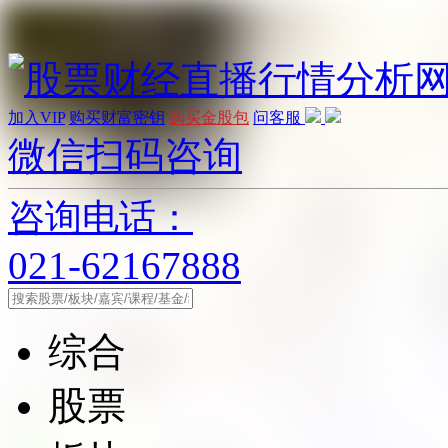
加入VIP
购买财富密钥
购买金股包
问客服
微信扫码咨询
咨询电话：
021-62167888
综合
股票