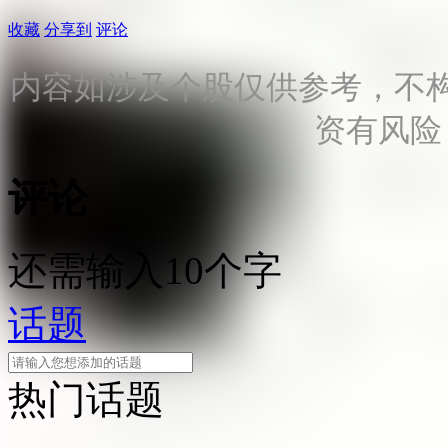
收藏
分享到
评论
内容如涉及个股仅供参考，不
资有风险
评论
还需输入10个字
话题
热门话题