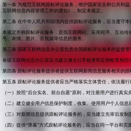
第一条 为规范互联网跟帖评论服务，维护国家安全和公共利
互联网信息内容管理工作的通知》，制定本规定。
第二条 在中华人民共和国境内提供跟帖评论服务，应当遵守本
本规定所称跟帖评论服务，是指互联网站、应用程序、互动传
号、表情、图片、音视频等信息的服务。
第三条 国家互联网信息办公室负责全国跟帖评论服务的监督
各级互联网信息办公室应当建立健全日常检查和定期检查相结
第四条 跟帖评论服务提供者提供互联网新闻信息服务相关的
第五条 跟帖评论服务提供者应当严格落实主体责任，依法履行
（一）按照“后台实名、前台自愿”原则，对注册用户进行真实
（二）建立健全用户信息保护制度，收集、使用用户个人信息
（三）对新闻信息提供跟帖评论服务的，应当建立先审后发制
（四）提供“弹幕”方式跟帖评论服务的，应当在同一平台和页