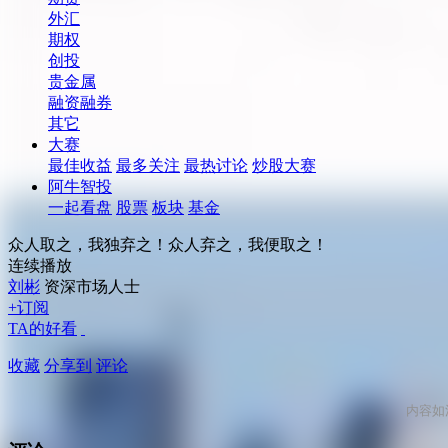
外汇
期权
创投
贵金属
融资融券
其它
大赛
最佳收益
最多关注
最热讨论
炒股大赛
阿牛智投
一起看盘
股票
板块
基金
众人取之，我独弃之！众人弃之，我便取之！
连续播放
刘彬
资深市场人士
+订阅
TA的好看
收藏
分享到
评论
内容如