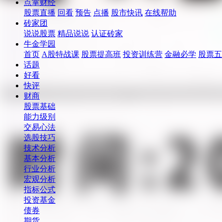
点掌财经
股票直播
回看
预告
点播
股市快讯
在线帮助
砖家团
说说股票
精品说说
认证砖家
牛金学园
首页
A股特战课
股票提高班
投资训练营
金融必学
股票五
话题
好看
快评
财商
股票基础
能力级别
交易心法
选股技巧
技术分析
基本分析
行业分析
宏观分析
指标公式
投资基金
债券
期货