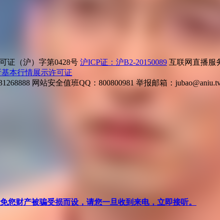
证（沪）字第0428号
沪ICP证：沪B2-20150089
互联网直播服务企
所基本行情展示许可证
268888
网站安全值班QQ：800800981
举报邮箱：
jubao@aniu.t
针对避免您财产被骗受损而设，请您一旦收到来电，立即接听。