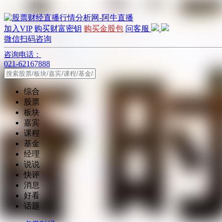
加入VIP
购买财富密钥
购买金股包
问客服
微信扫码咨询
咨询电话：
021-62167888
综合
股票
板块
嘉宾
课程
基金
经理
说说
快评
消息
好看
话题