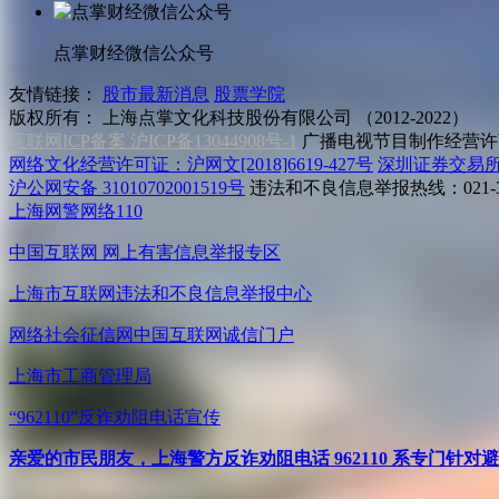
点掌财经微信公众号
友情链接：
股市最新消息
股票学院
版权所有：
上海点掌文化科技股份有限公司 （2012-2022）
互联网ICP备案 沪ICP备13044908号-1
广播电视节目制作经营许可
网络文化经营许可证：沪网文[2018]6619-427号
深圳证券交易
沪公网安备 31010702001519号
违法和不良信息举报热线：021-31
上海网警网络110
中国互联网
网上有害信息举报专区
上海市互联网
违法和不良信息举报中心
网络社会征信网
中国互联网诚信门户
上海市工商管理局
“962110”
反诈劝阻电话宣传
亲爱的市民朋友，上海警方反诈劝阻电话 962110 系专门