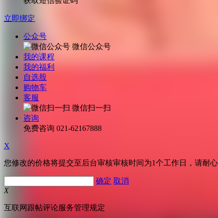
获取短信验证码
立即绑定
公众号
微信公众号
我的课程
我的福利
自选股
购物车
客服
微信扫一扫
咨询
免费咨询
021-62167888
X
您修改的价格将提交至后台审核审核时间为1个工作日，请耐
确定
取消
X
互联网跟帖评论服务管理规定