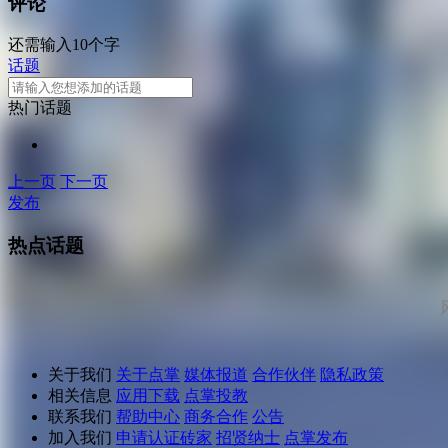
评论
还需输入10个字
话题
热门话题
上一页
下一页
发布
热点话题
关于我们
关于点掌
媒体报道
合作伙伴
隐私政策
相关信息
应用下载
点掌投教
联系我们
帮助中心
商务合作
公告
加入我们
申请认证砖家
招贤纳士
点掌发布