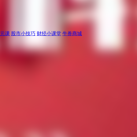
元课
股市小技巧
财经小课堂
牛券商城