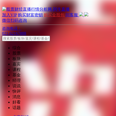
加入VIP
购买财富密钥
购买金股包
问客服
微信扫码咨询
咨询电话：
021-62167888
综合
股票
板块
嘉宾
课程
基金
经理
说说
快评
消息
好看
话题