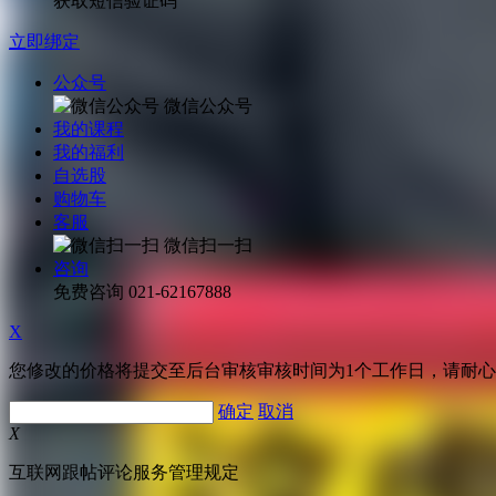
获取短信验证码
立即绑定
公众号
微信公众号
我的课程
我的福利
自选股
购物车
客服
微信扫一扫
咨询
免费咨询
021-62167888
X
您修改的价格将提交至后台审核审核时间为1个工作日，请耐
确定
取消
X
互联网跟帖评论服务管理规定