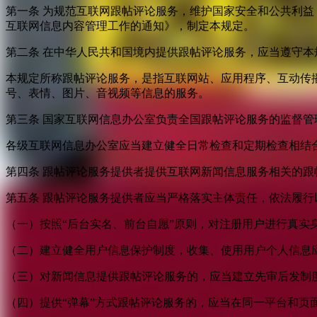
第一条 为规范互联网跟帖评论服务，维护国家安全和公共利
互联网信息内容管理工作的通知》，制定本规定。
第二条 在中华人民共和国境内提供跟帖评论服务，应当遵守本
本规定所称跟帖评论服务，是指互联网站、应用程序、互动传
号、表情、图片、音视频等信息的服务。
第三条 国家互联网信息办公室负责全国跟帖评论服务的监督
各级互联网信息办公室应当建立健全日常检查和定期检查相结
第四条 跟帖评论服务提供者提供互联网新闻信息服务相关的
第五条 跟帖评论服务提供者应当严格落实主体责任，依法履行
（一）按照“后台实名、前台自愿”原则，对注册用户进行真实
（二）建立健全用户信息保护制度，收集、使用用户个人信息
（三）对新闻信息提供跟帖评论服务的，应当建立先审后发制
（四）提供“弹幕”方式跟帖评论服务的，应当在同一平台和页