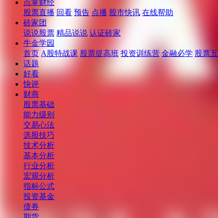
点掌财经
股票直播
回看
预告
点播
股市快讯
在线帮助
砖家团
说说股票
精品说说
认证砖家
牛金学园
首页
A股特战课
股票提高班
投资训练营
金融必学
股票五
话题
好看
快评
财商
股票基础
能力级别
交易心法
选股技巧
技术分析
基本分析
行业分析
宏观分析
指标公式
投资基金
债券
期货