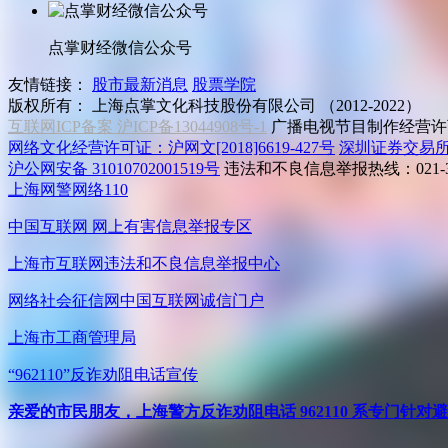
点掌财经微信公众号
友情链接：
股市最新消息
股票学院
版权所有：
上海点掌文化科技股份有限公司 （2012-2022）
互联网ICP备案 沪ICP备13044908号-1
广播电视节目制作经营许可
网络文化经营许可证：沪网文[2018]6619-427号
深圳证券交易
沪公网安备 31010702001519号
违法和不良信息举报热线：021-31
上海网警网络110
中国互联网
网上有害信息举报专区
上海市互联网
违法和不良信息举报中心
网络社会征信网
中国互联网诚信门户
上海市工商管理局
“962110”
反诈劝阻电话宣传
亲爱的市民朋友，上海警方反诈劝阻电话 962110 系专门