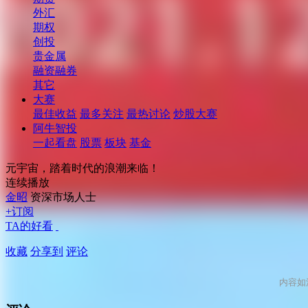
外汇
期权
创投
贵金属
融资融券
其它
大赛
最佳收益
最多关注
最热讨论
炒股大赛
阿牛智投
一起看盘
股票
板块
基金
元宇宙，踏着时代的浪潮来临！
连续播放
金昭
资深市场人士
+订阅
TA的好看
收藏
分享到
评论
内容如