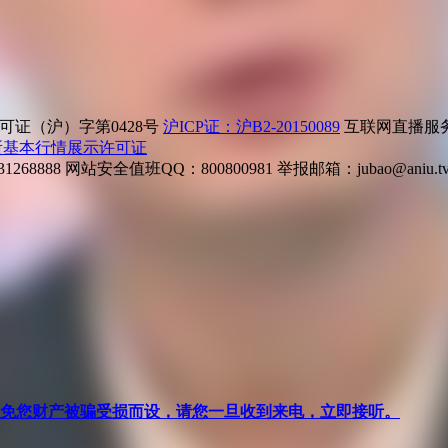
证（沪）字第0428号
沪ICP证：沪B2-20150089
互联网直播服务企
所基本行情展示许可证
268888
网站安全值班QQ：800800981
举报邮箱：
jubao@aniu.t
针对避免您财产被骗受损而设，请您一旦收到来电，立即接听。