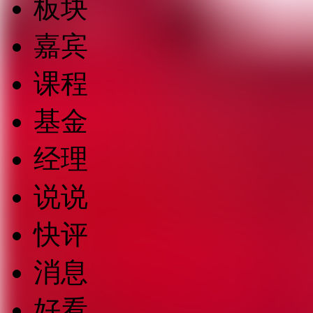
板块
嘉宾
课程
基金
经理
说说
快评
消息
好看