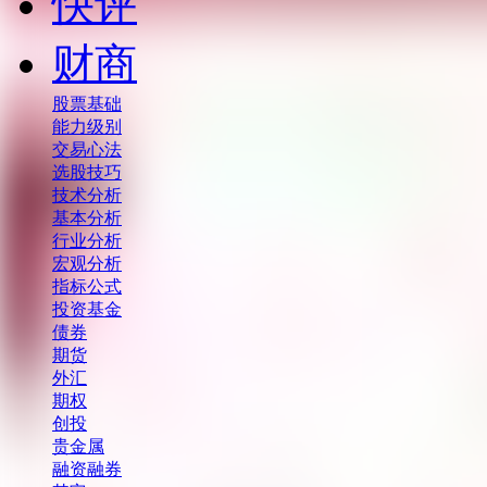
快评
财商
股票基础
能力级别
交易心法
选股技巧
技术分析
基本分析
行业分析
宏观分析
指标公式
投资基金
债券
期货
外汇
期权
创投
贵金属
融资融券