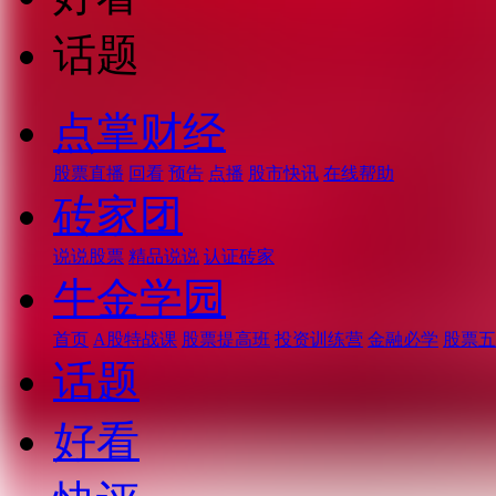
话题
点掌财经
股票直播
回看
预告
点播
股市快讯
在线帮助
砖家团
说说股票
精品说说
认证砖家
牛金学园
首页
A股特战课
股票提高班
投资训练营
金融必学
股票五
话题
好看