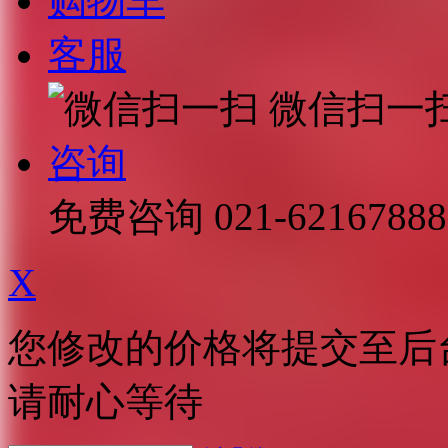
购物车
客服
微信扫一
咨询
免费咨询
021-62167888
X
您修改的价格将提交至后
请耐心等待