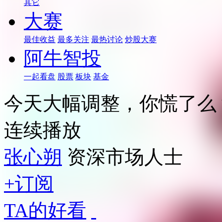
其它
大赛
最佳收益
最多关注
最热讨论
炒股大赛
阿牛智投
一起看盘
股票
板块
基金
今天大幅调整，你慌了么
连续播放
张心朔
资深市场人士
+订阅
TA的好看