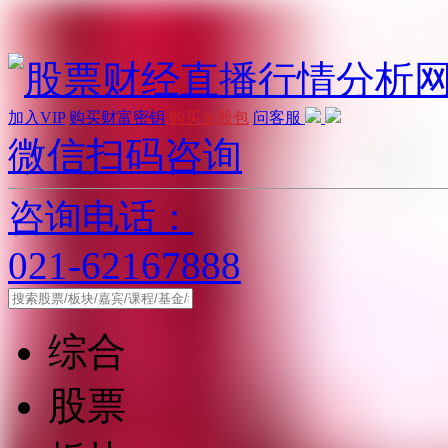
加入VIP
购买财富密钥
购买金股包
问客服
微信扫码咨询
咨询电话：
021-62167888
综合
股票