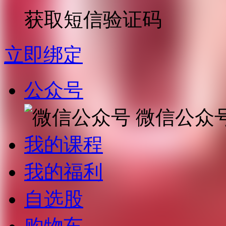
获取短信验证码
立即绑定
公众号
微信公众
我的课程
我的福利
自选股