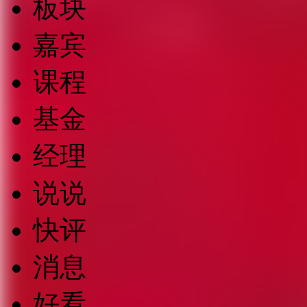
板块
嘉宾
课程
基金
经理
说说
快评
消息
好看