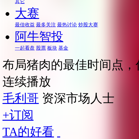
其它
大赛
最佳收益
最多关注
最热讨论
炒股大赛
阿牛智投
一起看盘
股票
板块
基金
布局猪肉的最佳时间点，
连续播放
毛利哥
资深市场人士
+订阅
TA的好看