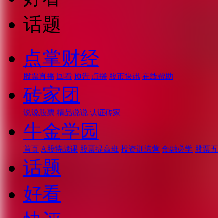
话题
点掌财经
股票直播
回看
预告
点播
股市快讯
在线帮助
砖家团
说说股票
精品说说
认证砖家
牛金学园
首页
A股特战课
股票提高班
投资训练营
金融必学
股票五
话题
好看