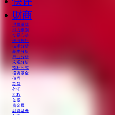
快评
财商
股票基础
能力级别
交易心法
选股技巧
技术分析
基本分析
行业分析
宏观分析
指标公式
投资基金
债券
期货
外汇
期权
创投
贵金属
融资融券