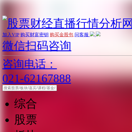
加入VIP
购买财富密钥
购买金股包
问客服
微信扫码咨询
咨询电话：
021-62167888
综合
股票