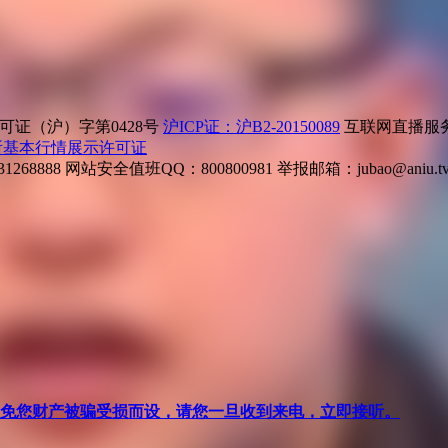
证（沪）字第0428号
沪ICP证：沪B2-20150089
互联网直播服务企
所基本行情展示许可证
268888
网站安全值班QQ：800800981
举报邮箱：
jubao@aniu.t
针对避免您财产被骗受损而设，请您一旦收到来电，立即接听。