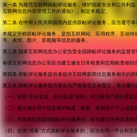
第一条 为规范互联网跟帖评论服务，维护国家安全和公共利
互联网信息内容管理工作的通知》，制定本规定。
第二条 在中华人民共和国境内提供跟帖评论服务，应当遵守本
本规定所称跟帖评论服务，是指互联网站、应用程序、互动传
号、表情、图片、音视频等信息的服务。
第三条 国家互联网信息办公室负责全国跟帖评论服务的监督
各级互联网信息办公室应当建立健全日常检查和定期检查相结
第四条 跟帖评论服务提供者提供互联网新闻信息服务相关的
第五条 跟帖评论服务提供者应当严格落实主体责任，依法履行
（一）按照“后台实名、前台自愿”原则，对注册用户进行真实
（二）建立健全用户信息保护制度，收集、使用用户个人信息
（三）对新闻信息提供跟帖评论服务的，应当建立先审后发制
（四）提供“弹幕”方式跟帖评论服务的，应当在同一平台和页