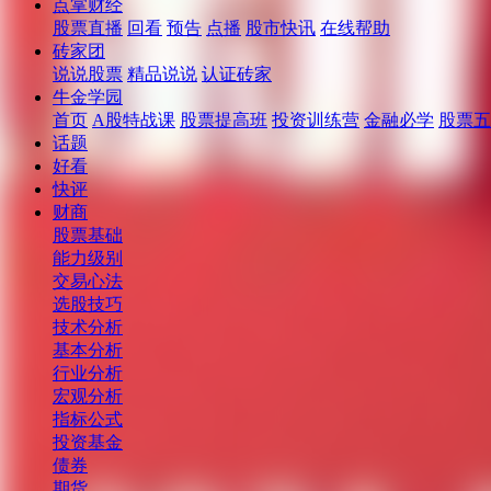
点掌财经
股票直播
回看
预告
点播
股市快讯
在线帮助
砖家团
说说股票
精品说说
认证砖家
牛金学园
首页
A股特战课
股票提高班
投资训练营
金融必学
股票五
话题
好看
快评
财商
股票基础
能力级别
交易心法
选股技巧
技术分析
基本分析
行业分析
宏观分析
指标公式
投资基金
债券
期货