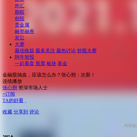
外汇
期权
创投
贵金属
融资融券
其它
大赛
最佳收益
最多关注
最热讨论
炒股大赛
阿牛智投
一起看盘
股票
板块
基金
金融股抽血，应该怎么办？张心朔：次新！
连续播放
张心朔
资深市场人士
+订阅
TA的好看
收藏
分享到
评论
内容如