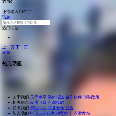
评论
还需输入10个字
话题
热门话题
上一页
下一页
发布
热点话题
关于我们
关于点掌
媒体报道
合作伙伴
隐私政策
相关信息
应用下载
点掌投教
联系我们
帮助中心
商务合作
公告
加入我们
申请认证砖家
招贤纳士
点掌发布