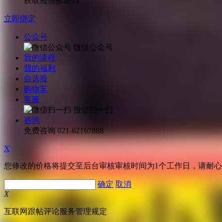
获取短信验证码
立即绑定
公众号
微信公众号
我的课程
我的福利
自选股
购物车
客服
微信扫一扫
咨询
免费咨询
021-62167888
X
您修改的价格将提交至后台审核审核时间为1个工作日，请耐
确定
取消
X
互联网跟帖评论服务管理规定