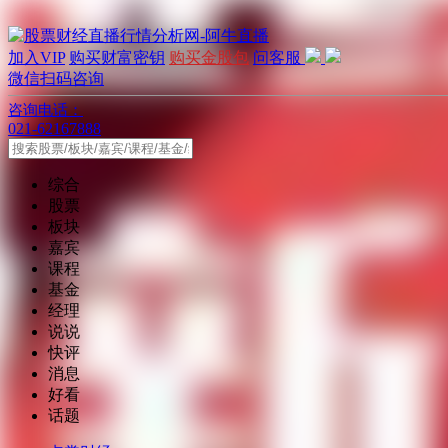
加入VIP
购买财富密钥
购买金股包
问客服
微信扫码咨询
咨询电话：
021-62167888
综合
股票
板块
嘉宾
课程
基金
经理
说说
快评
消息
好看
话题