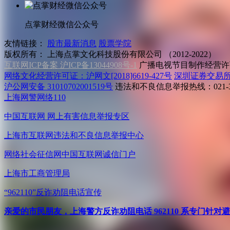
点掌财经微信公众号
友情链接：
股市最新消息
股票学院
版权所有：
上海点掌文化科技股份有限公司 （2012-2022）
互联网ICP备案 沪ICP备13044908号-1
广播电视节目制作经营许可
网络文化经营许可证：沪网文[2018]6619-427号
深圳证券交易
沪公网安备 31010702001519号
违法和不良信息举报热线：021-31
上海网警网络110
中国互联网
网上有害信息举报专区
上海市互联网
违法和不良信息举报中心
网络社会征信网
中国互联网诚信门户
上海市工商管理局
“962110”
反诈劝阻电话宣传
亲爱的市民朋友，上海警方反诈劝阻电话 962110 系专门