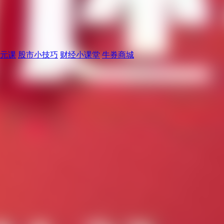
元课
股市小技巧
财经小课堂
牛券商城