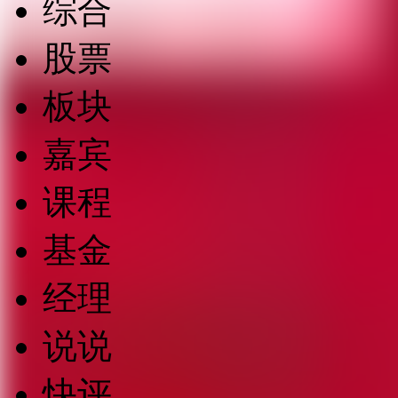
综合
股票
板块
嘉宾
课程
基金
经理
说说
快评