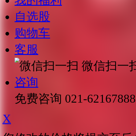
我的福利
自选股
购物车
客服
微信扫一
咨询
免费咨询
021-62167888
X