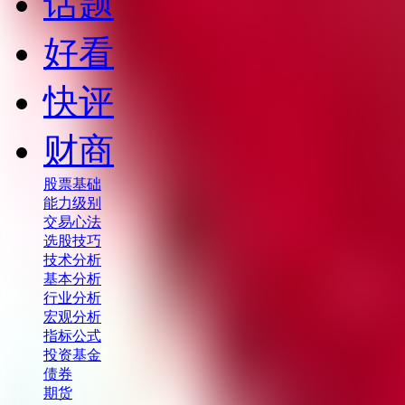
话题
好看
快评
财商
股票基础
能力级别
交易心法
选股技巧
技术分析
基本分析
行业分析
宏观分析
指标公式
投资基金
债券
期货