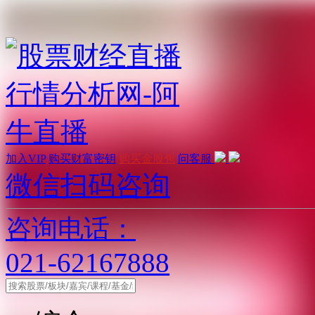
加入VIP
购买财富密钥
购买金股包
问客服
微信扫码咨询
咨询电话：
021-62167888