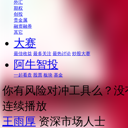
外汇
期权
创投
贵金属
融资融券
其它
大赛
最佳收益
最多关注
最热讨论
炒股大赛
阿牛智投
一起看盘
股票
板块
基金
你有风险对冲工具么？没
连续播放
王雨厚
资深市场人士