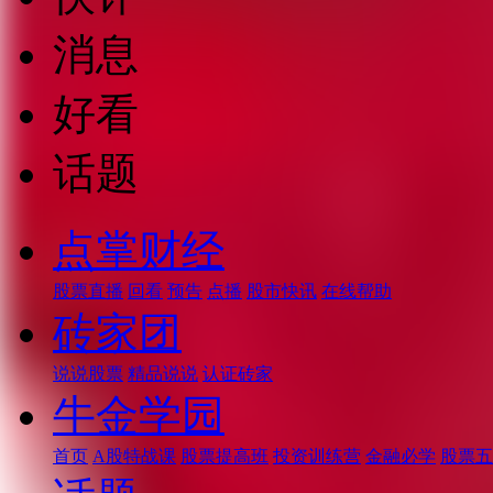
消息
好看
话题
点掌财经
股票直播
回看
预告
点播
股市快讯
在线帮助
砖家团
说说股票
精品说说
认证砖家
牛金学园
首页
A股特战课
股票提高班
投资训练营
金融必学
股票五