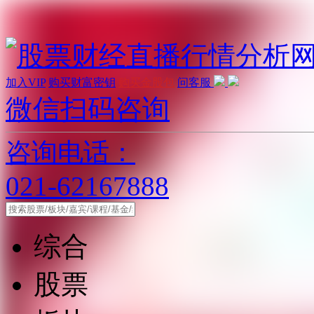
加入VIP
购买财富密钥
购买金股包
问客服
微信扫码咨询
咨询电话：
021-62167888
综合
股票