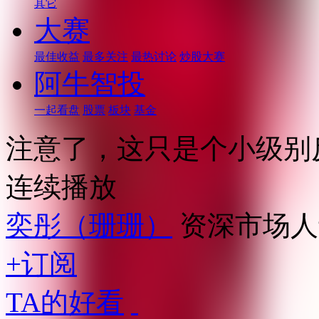
其它
大赛
最佳收益
最多关注
最热讨论
炒股大赛
阿牛智投
一起看盘
股票
板块
基金
注意了，这只是个小级别
连续播放
奕彤（珊珊）
资深市场人
+订阅
TA的好看