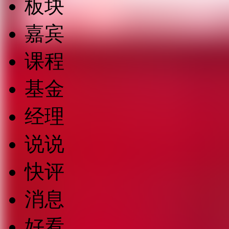
板块
嘉宾
课程
基金
经理
说说
快评
消息
好看