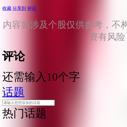
收藏
分享到
评论
内容如涉及个股仅供参考，不
资有风险
评论
还需输入10个字
话题
热门话题