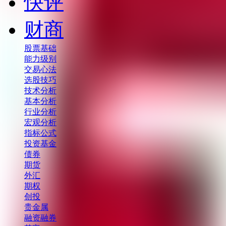
快评
财商
股票基础
能力级别
交易心法
选股技巧
技术分析
基本分析
行业分析
宏观分析
指标公式
投资基金
债券
期货
外汇
期权
创投
贵金属
融资融券