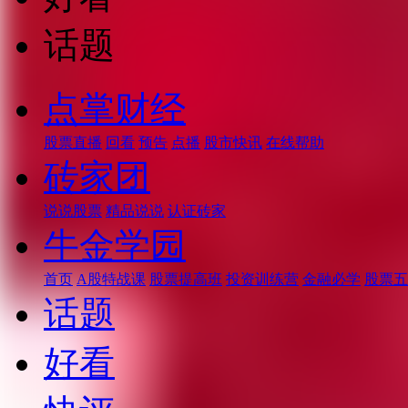
话题
点掌财经
股票直播
回看
预告
点播
股市快讯
在线帮助
砖家团
说说股票
精品说说
认证砖家
牛金学园
首页
A股特战课
股票提高班
投资训练营
金融必学
股票五
话题
好看