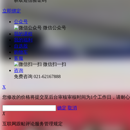
获取短信验证码
立即绑定
公众号
微信公众号
我的课程
我的福利
自选股
购物车
客服
微信扫一扫
咨询
免费咨询
021-62167888
X
您修改的价格将提交至后台审核审核时间为1个工作日，请耐
确定
取消
X
互联网跟帖评论服务管理规定