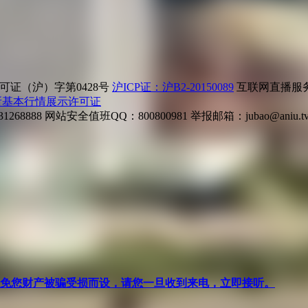
证（沪）字第0428号
沪ICP证：沪B2-20150089
互联网直播服务企
所基本行情展示许可证
268888
网站安全值班QQ：800800981
举报邮箱：
jubao@aniu.t
针对避免您财产被骗受损而设，请您一旦收到来电，立即接听。