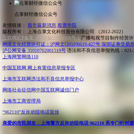
点掌财经微信公众号
友情链接：
股市最新消息
股票学院
版权所有：
上海点掌文化科技股份有限公司 （2012-2022）
互联网ICP备案 沪ICP备13044908号-1
广播电视节目制作经营许可
网络文化经营许可证：沪网文[2018]6619-427号
深圳证券交易
沪公网安备 31010702001519号
违法和不良信息举报热线：021-31
上海网警网络110
中国互联网
网上有害信息举报专区
上海市互联网
违法和不良信息举报中心
网络社会征信网
中国互联网诚信门户
上海市工商管理局
“962110”
反诈劝阻电话宣传
亲爱的市民朋友，上海警方反诈劝阻电话 962110 系专门