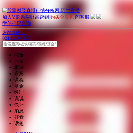
加入VIP
购买财富密钥
购买金股包
问客服
微信扫码咨询
咨询电话：
021-62167888
综合
股票
板块
嘉宾
课程
基金
经理
说说
快评
消息
好看
话题