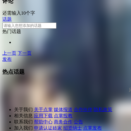
评论
还需输入10个字
话题
热门话题
上一页
下一页
发布
热点话题
关于我们
关于点掌
媒体报道
合作伙伴
隐私政策
相关信息
应用下载
点掌投教
联系我们
帮助中心
商务合作
公告
加入我们
申请认证砖家
招贤纳士
点掌发布