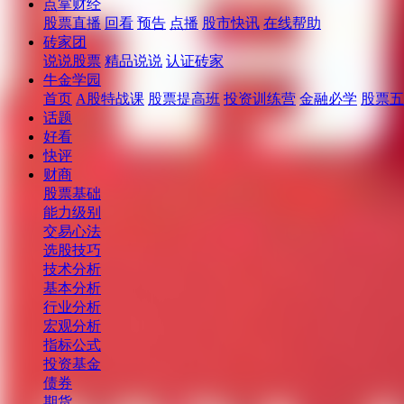
点掌财经
股票直播
回看
预告
点播
股市快讯
在线帮助
砖家团
说说股票
精品说说
认证砖家
牛金学园
首页
A股特战课
股票提高班
投资训练营
金融必学
股票五
话题
好看
快评
财商
股票基础
能力级别
交易心法
选股技巧
技术分析
基本分析
行业分析
宏观分析
指标公式
投资基金
债券
期货