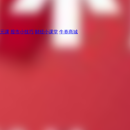
元课
股市小技巧
财经小课堂
牛券商城