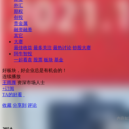
外汇
期权
创投
贵金属
融资融券
其它
大赛
最佳收益
最多关注
最热讨论
炒股大赛
阿牛智投
一起看盘
股票
板块
基金
好板块，好企业总是有机会的！
连续播放
王雨厚
资深市场人士
+订阅
TA的好看
收藏
分享到
评论
内容如