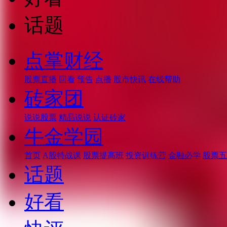
话题
点掌财经
股票直播
回看
预告
点播
股市快讯
在线帮助
砖家团
说说股票
精品说说
认证砖家
牛金学园
首页
A股特战课
股票提高班
投资训练营
金融必学
股票五
话题
好看