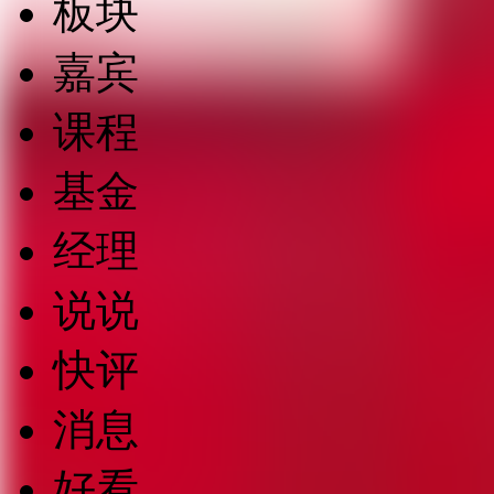
板块
嘉宾
课程
基金
经理
说说
快评
消息
好看