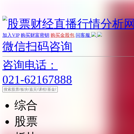
加入VIP
购买财富密钥
购买金股包
问客服
微信扫码咨询
咨询电话：
021-62167888
综合
股票