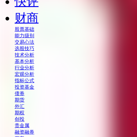
快评
财商
股票基础
能力级别
交易心法
选股技巧
技术分析
基本分析
行业分析
宏观分析
指标公式
投资基金
债券
期货
外汇
期权
创投
贵金属
融资融券