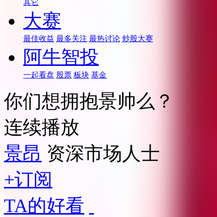
其它
大赛
最佳收益
最多关注
最热讨论
炒股大赛
阿牛智投
一起看盘
股票
板块
基金
你们想拥抱景帅么？
连续播放
景昂
资深市场人士
+订阅
TA的好看