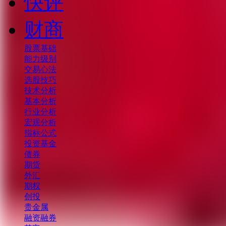
快评
财商
股票基础
能力级别
交易心法
选股技巧
技术分析
基本分析
行业分析
宏观分析
指标公式
投资基金
债券
期货
外汇
期权
创投
贵金属
融资融券