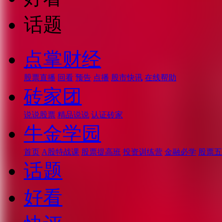
话题
点掌财经
股票直播
回看
预告
点播
股市快讯
在线帮助
砖家团
说说股票
精品说说
认证砖家
牛金学园
首页
A股特战课
股票提高班
投资训练营
金融必学
股票五
话题
好看