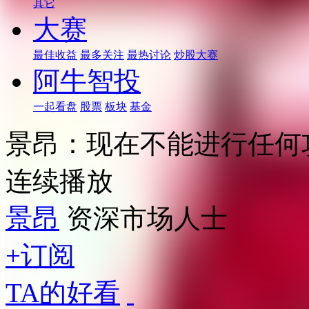
其它
大赛
最佳收益
最多关注
最热讨论
炒股大赛
阿牛智投
一起看盘
股票
板块
基金
景昂：现在不能进行任何
连续播放
景昂
资深市场人士
+订阅
TA的好看