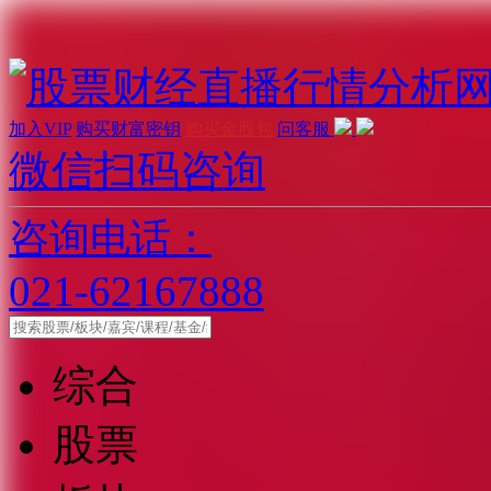
加入VIP
购买财富密钥
购买金股包
问客服
微信扫码咨询
咨询电话：
021-62167888
综合
股票