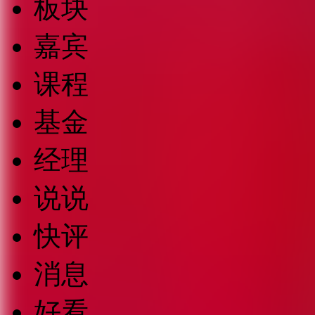
板块
嘉宾
课程
基金
经理
说说
快评
消息
好看