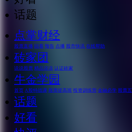
话题
点掌财经
股票直播
回看
预告
点播
股市快讯
在线帮助
砖家团
说说股票
精品说说
认证砖家
牛金学园
首页
A股特战课
股票提高班
投资训练营
金融必学
股票五
话题
好看