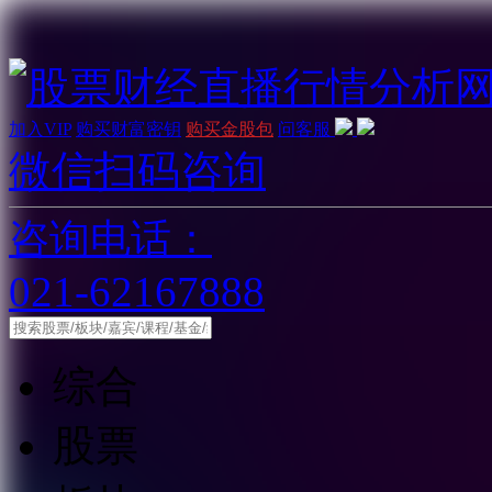
加入VIP
购买财富密钥
购买金股包
问客服
微信扫码咨询
咨询电话：
021-62167888
综合
股票