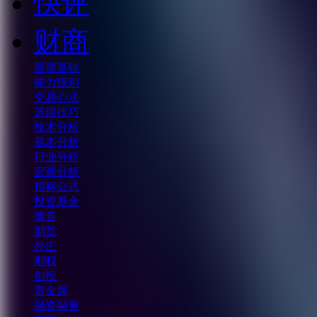
快评
财商
股票基础
能力级别
交易心法
选股技巧
技术分析
基本分析
行业分析
宏观分析
指标公式
投资基金
债券
期货
外汇
期权
创投
贵金属
融资融券