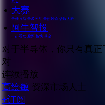
其它
大赛
最佳收益
最多关注
最热讨论
炒股大赛
阿牛智投
一起看盘
股票
板块
基金
对于半导体，你只有真正
对
连续播放
高绘敏
资深市场人士
+订阅