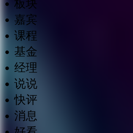
板块
嘉宾
课程
基金
经理
说说
快评
消息
好看