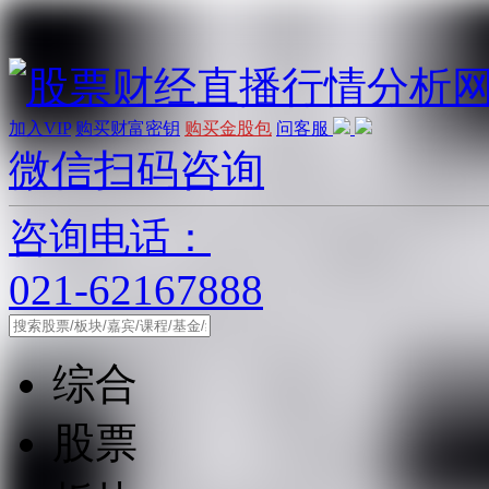
加入VIP
购买财富密钥
购买金股包
问客服
微信扫码咨询
咨询电话：
021-62167888
综合
股票