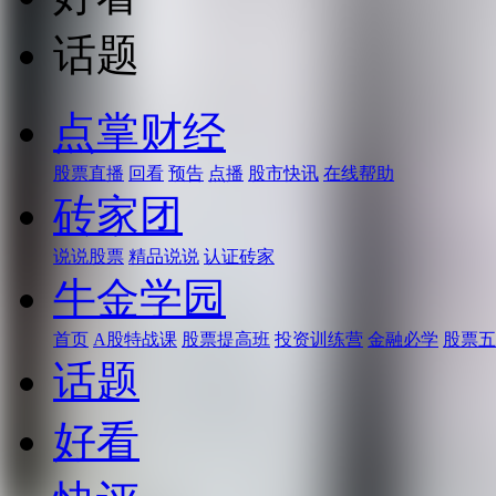
话题
点掌财经
股票直播
回看
预告
点播
股市快讯
在线帮助
砖家团
说说股票
精品说说
认证砖家
牛金学园
首页
A股特战课
股票提高班
投资训练营
金融必学
股票五
话题
好看