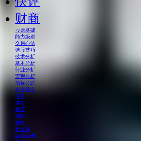
快评
财商
股票基础
能力级别
交易心法
选股技巧
技术分析
基本分析
行业分析
宏观分析
指标公式
投资基金
债券
期货
外汇
期权
创投
贵金属
融资融券