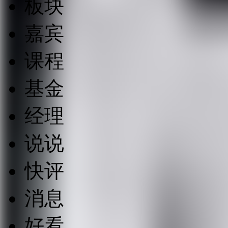
板块
嘉宾
课程
基金
经理
说说
快评
消息
好看