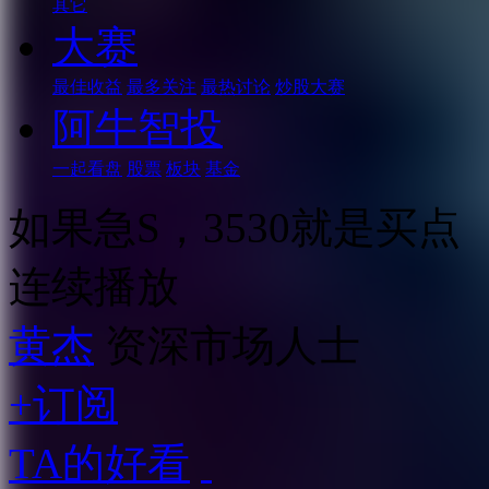
其它
大赛
最佳收益
最多关注
最热讨论
炒股大赛
阿牛智投
一起看盘
股票
板块
基金
如果急S，3530就是买点
连续播放
黄杰
资深市场人士
+订阅
TA的好看