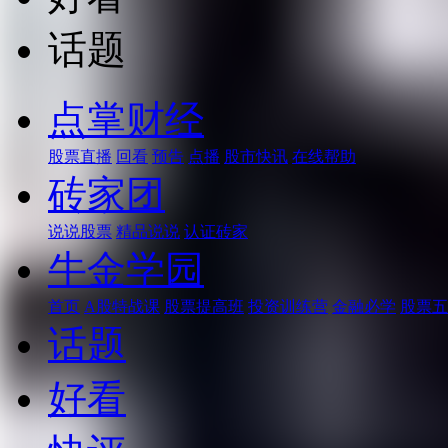
话题
点掌财经
股票直播
回看
预告
点播
股市快讯
在线帮助
砖家团
说说股票
精品说说
认证砖家
牛金学园
首页
A股特战课
股票提高班
投资训练营
金融必学
股票五
话题
好看