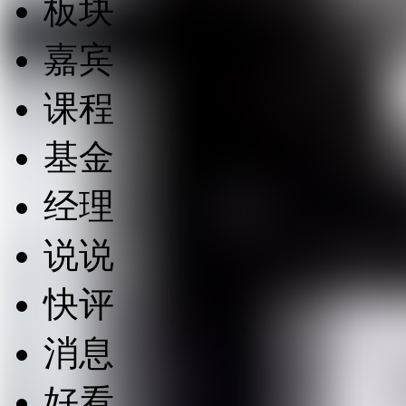
板块
嘉宾
课程
基金
经理
说说
快评
消息
好看