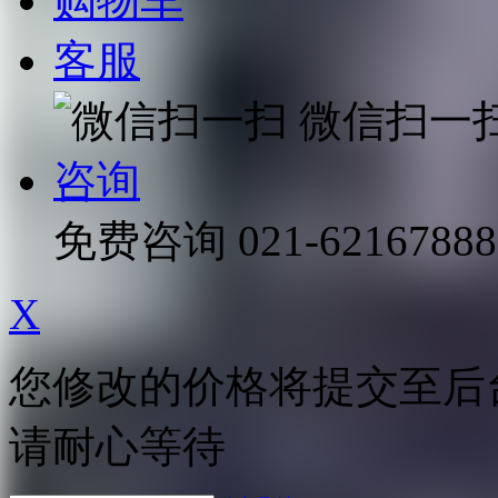
购物车
客服
微信扫一
咨询
免费咨询
021-62167888
X
您修改的价格将提交至后
请耐心等待