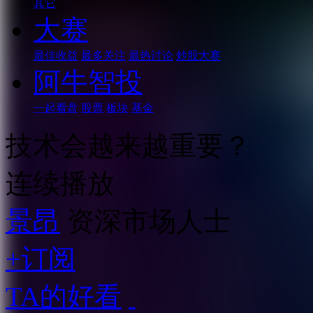
其它
大赛
最佳收益
最多关注
最热讨论
炒股大赛
阿牛智投
一起看盘
股票
板块
基金
技术会越来越重要？
连续播放
景昂
资深市场人士
+订阅
TA的好看