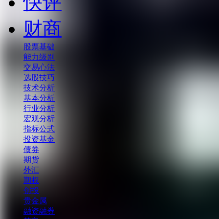
快评
财商
股票基础
能力级别
交易心法
选股技巧
技术分析
基本分析
行业分析
宏观分析
指标公式
投资基金
债券
期货
外汇
期权
创投
贵金属
融资融券