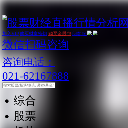
加入VIP
购买财富密钥
购买金股包
问客服
微信扫码咨询
咨询电话：
021-62167888
综合
股票