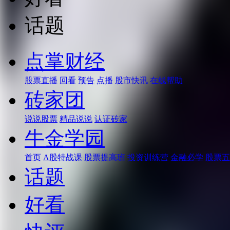
话题
点掌财经
股票直播
回看
预告
点播
股市快讯
在线帮助
砖家团
说说股票
精品说说
认证砖家
牛金学园
首页
A股特战课
股票提高班
投资训练营
金融必学
股票五
话题
好看