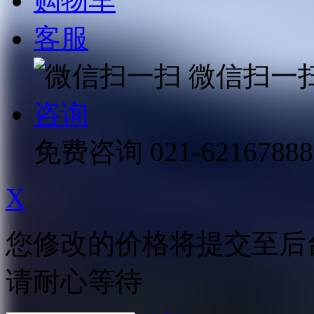
购物车
客服
微信扫一
咨询
免费咨询
021-62167888
X
您修改的价格将提交至后
请耐心等待