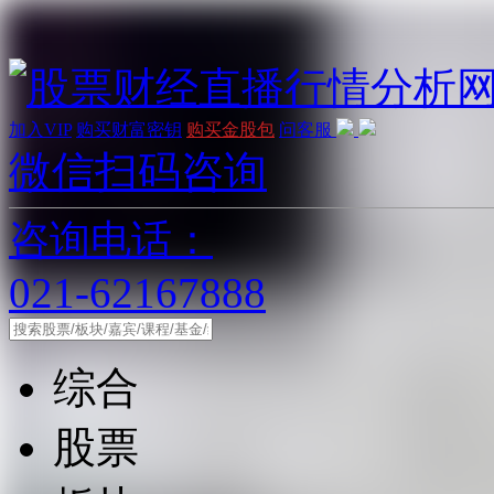
加入VIP
购买财富密钥
购买金股包
问客服
微信扫码咨询
咨询电话：
021-62167888
综合
股票