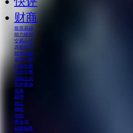
快评
财商
股票基础
能力级别
交易心法
选股技巧
技术分析
基本分析
行业分析
宏观分析
指标公式
投资基金
债券
期货
外汇
期权
创投
贵金属
融资融券