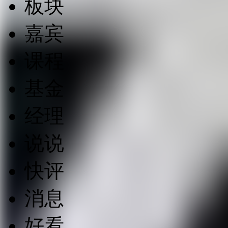
板块
嘉宾
课程
基金
经理
说说
快评
消息
好看