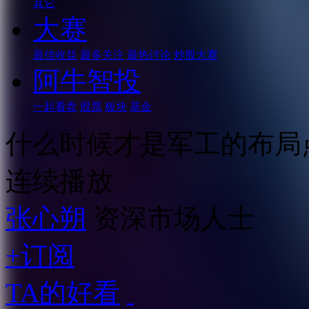
其它
大赛
最佳收益
最多关注
最热讨论
炒股大赛
阿牛智投
一起看盘
股票
板块
基金
什么时候才是军工的布局
连续播放
张心朔
资深市场人士
+订阅
TA的好看