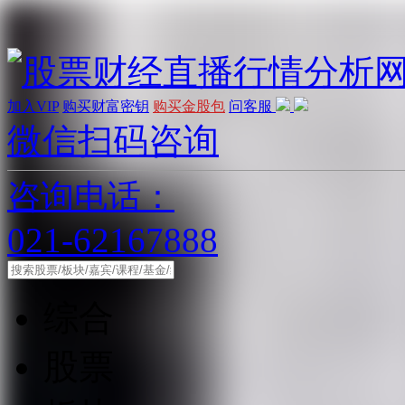
加入VIP
购买财富密钥
购买金股包
问客服
微信扫码咨询
咨询电话：
021-62167888
综合
股票