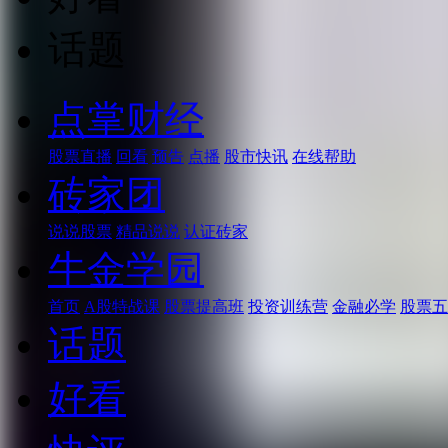
话题
点掌财经
股票直播
回看
预告
点播
股市快讯
在线帮助
砖家团
说说股票
精品说说
认证砖家
牛金学园
首页
A股特战课
股票提高班
投资训练营
金融必学
股票五
话题
好看