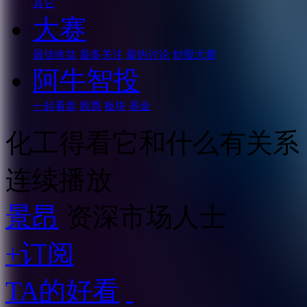
其它
大赛
最佳收益
最多关注
最热讨论
炒股大赛
阿牛智投
一起看盘
股票
板块
基金
化工得看它和什么有关系
连续播放
景昂
资深市场人士
+订阅
TA的好看