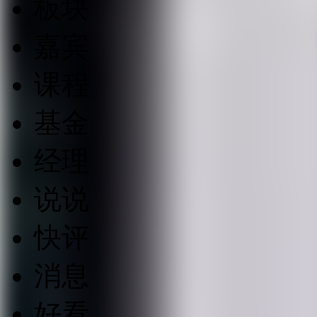
板块
嘉宾
课程
基金
经理
说说
快评
消息
好看