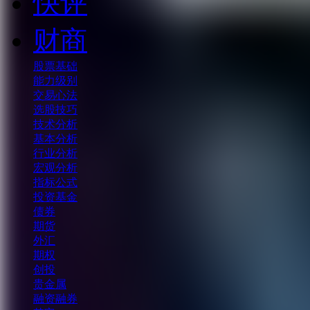
快评
财商
股票基础
能力级别
交易心法
选股技巧
技术分析
基本分析
行业分析
宏观分析
指标公式
投资基金
债券
期货
外汇
期权
创投
贵金属
融资融券