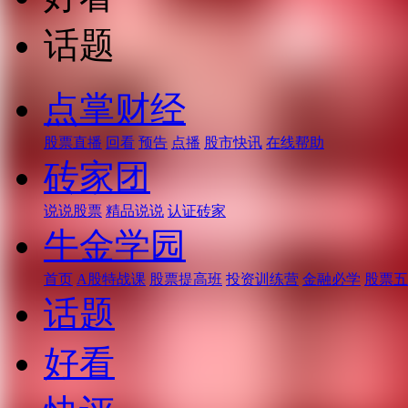
话题
点掌财经
股票直播
回看
预告
点播
股市快讯
在线帮助
砖家团
说说股票
精品说说
认证砖家
牛金学园
首页
A股特战课
股票提高班
投资训练营
金融必学
股票五
话题
好看