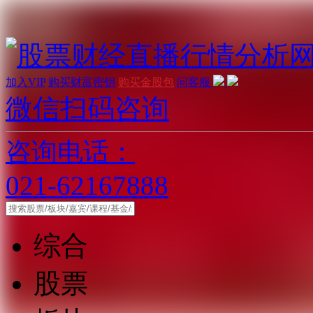
加入VIP
购买财富密钥
购买金股包
问客服
微信扫码咨询
咨询电话：
021-62167888
综合
股票