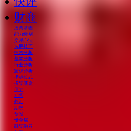
快评
财商
股票基础
能力级别
交易心法
选股技巧
技术分析
基本分析
行业分析
宏观分析
指标公式
投资基金
债券
期货
外汇
期权
创投
贵金属
融资融券