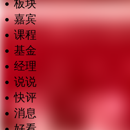
板块
嘉宾
课程
基金
经理
说说
快评
消息
好看