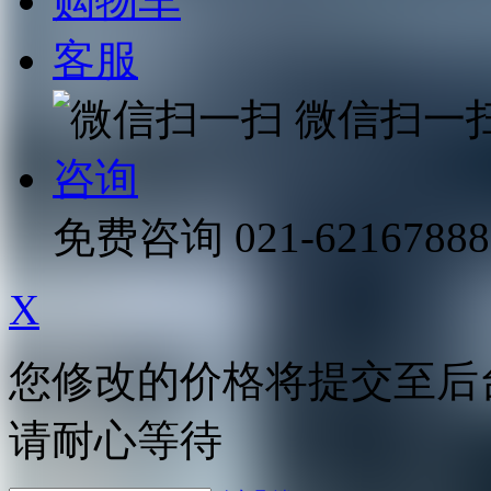
购物车
客服
微信扫一
咨询
免费咨询
021-62167888
X
您修改的价格将提交至后
请耐心等待