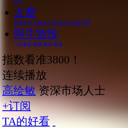
其它
大赛
最佳收益
最多关注
最热讨论
炒股大赛
阿牛智投
一起看盘
股票
板块
基金
指数看准3800！
连续播放
高绘敏
资深市场人士
+订阅
TA的好看