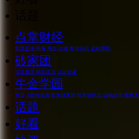
话题
点掌财经
股票直播
回看
预告
点播
股市快讯
在线帮助
砖家团
说说股票
精品说说
认证砖家
牛金学园
首页
A股特战课
股票提高班
投资训练营
金融必学
股票五
话题
好看