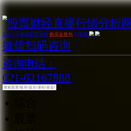
加入VIP
购买财富密钥
购买金股包
问客服
微信扫码咨询
咨询电话：
021-62167888
综合
股票