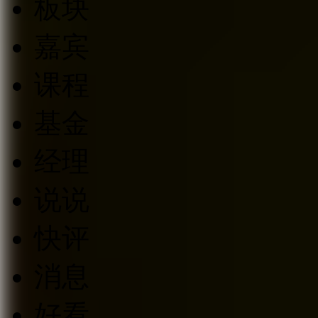
板块
嘉宾
课程
基金
经理
说说
快评
消息
好看