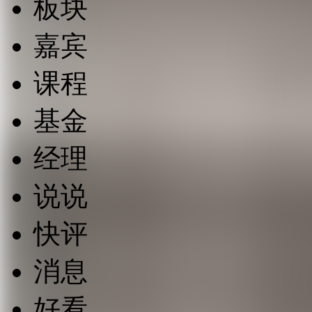
板块
嘉宾
课程
基金
经理
说说
快评
消息
好看