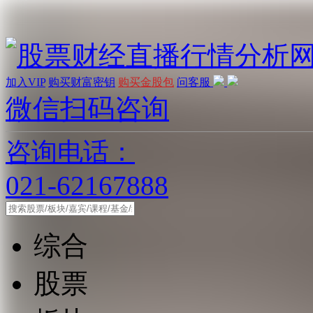
加入VIP
购买财富密钥
购买金股包
问客服
微信扫码咨询
咨询电话：
021-62167888
综合
股票