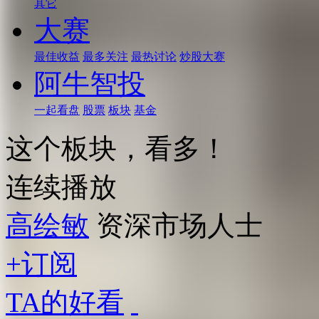
其它
大赛
最佳收益
最多关注
最热讨论
炒股大赛
阿牛智投
一起看盘
股票
板块
基金
这个板块，看多！
连续播放
高绘敏
资深市场人士
+订阅
TA的好看