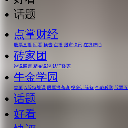
话题
点掌财经
股票直播
回看
预告
点播
股市快讯
在线帮助
砖家团
说说股票
精品说说
认证砖家
牛金学园
首页
A股特战课
股票提高班
投资训练营
金融必学
股票五
话题
好看