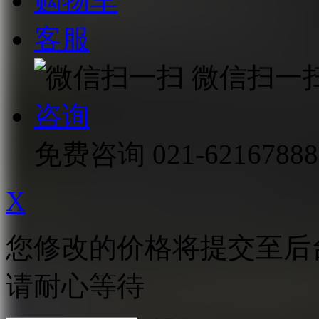
购物车
客服
微信扫一
咨询
免费咨询
021-62167888
X
您修改的价格将提交至后
请耐心等待