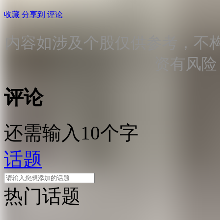
收藏
分享到
评论
内容如涉及个股仅供参考，不
资有风险
评论
还需输入10个字
话题
热门话题