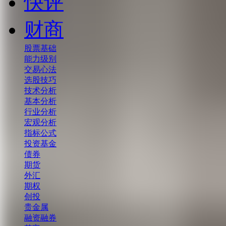
快评
财商
股票基础
能力级别
交易心法
选股技巧
技术分析
基本分析
行业分析
宏观分析
指标公式
投资基金
债券
期货
外汇
期权
创投
贵金属
融资融券