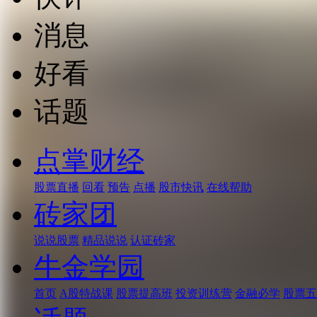
消息
好看
话题
点掌财经
股票直播
回看
预告
点播
股市快讯
在线帮助
砖家团
说说股票
精品说说
认证砖家
牛金学园
首页
A股特战课
股票提高班
投资训练营
金融必学
股票五