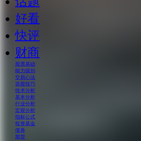
话题
好看
快评
财商
股票基础
能力级别
交易心法
选股技巧
技术分析
基本分析
行业分析
宏观分析
指标公式
投资基金
债券
期货