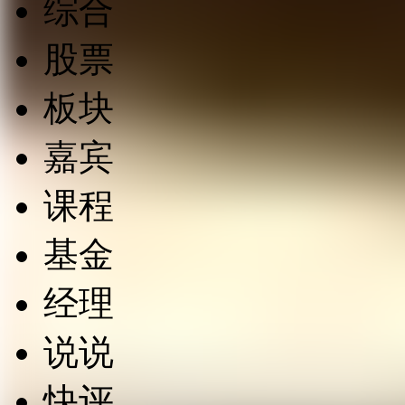
综合
股票
板块
嘉宾
课程
基金
经理
说说
快评