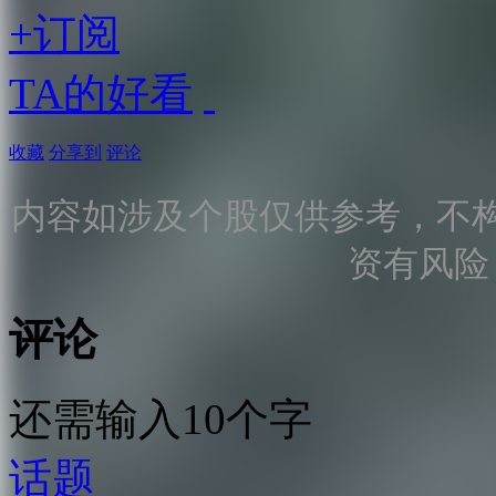
+订阅
TA的好看
收藏
分享到
评论
内容如涉及个股仅供参考，不
资有风险
评论
还需输入10个字
话题