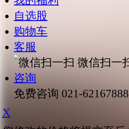
我的福利
自选股
购物车
客服
微信扫一
咨询
免费咨询
021-62167888
X