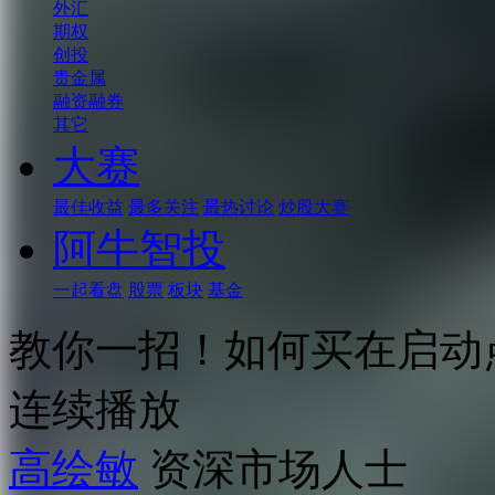
外汇
期权
创投
贵金属
融资融券
其它
大赛
最佳收益
最多关注
最热讨论
炒股大赛
阿牛智投
一起看盘
股票
板块
基金
教你一招！如何买在启动
连续播放
高绘敏
资深市场人士