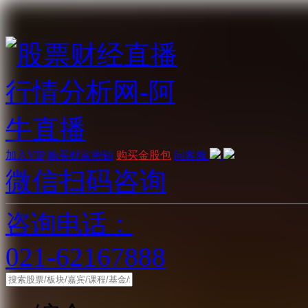
加入VIP
购买财富密钥
购买金股包
问客服
微信扫码咨询
咨询电话：
021-62167888