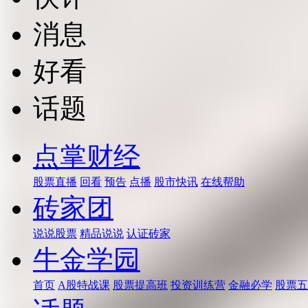
消息
好看
话题
点掌财经
股票直播
回看
预告
点播
股市快讯
在线帮助
砖家团
说说股票
精品说说
认证砖家
牛金学园
首页
A股特战课
股票提高班
投资训练营
金融必学
股票五