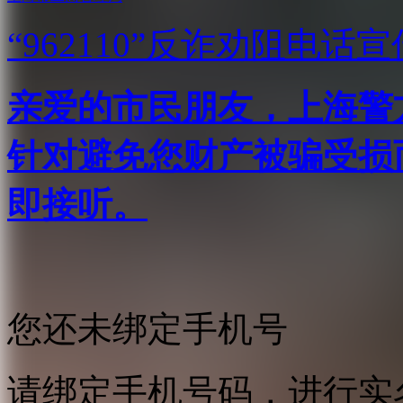
“962110”
反诈劝阻电话宣
亲爱的市民朋友，上海警方反
针对避免您财产被骗受损
即接听。
您还未绑定手机号
请绑定手机号码，进行实