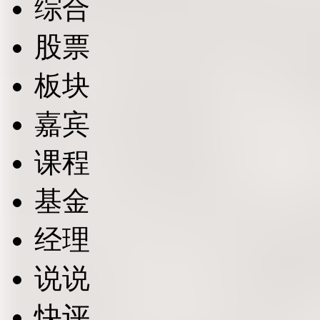
综合
股票
板块
嘉宾
课程
基金
经理
说说
快评