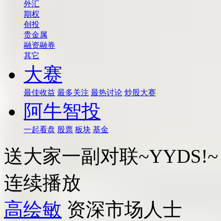
外汇
期权
创投
贵金属
融资融券
其它
大赛
最佳收益
最多关注
最热讨论
炒股大赛
阿牛智投
一起看盘
股票
板块
基金
送大家一副对联~YYDS!~
连续播放
高绘敏
资深市场人士