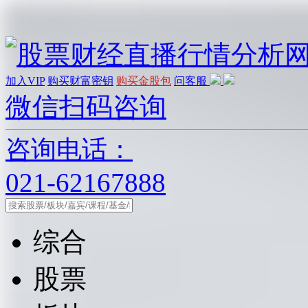
加入VIP
购买财富密钥
购买金股包
问客服
微信扫码咨询
咨询电话：
021-62167888
综合
股票