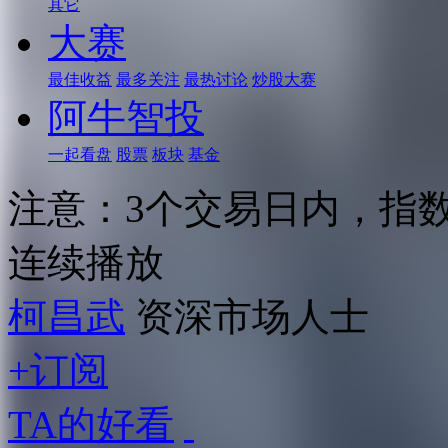
其它
大赛
最佳收益
最多关注
最热讨论
炒股大赛
阿牛智投
一起看盘
股票
板块
基金
注意：3个交易日内，指数将会
连续播放
柯昌武
资深市场人士
+订阅
TA的好看