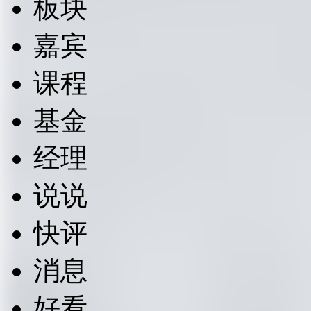
板块
嘉宾
课程
基金
经理
说说
快评
消息
好看