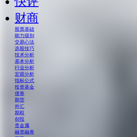
快评
财商
股票基础
能力级别
交易心法
选股技巧
技术分析
基本分析
行业分析
宏观分析
指标公式
投资基金
债券
期货
外汇
期权
创投
贵金属
融资融券