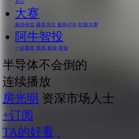
其它
大赛
最佳收益
最多关注
最热讨论
炒股大赛
阿牛智投
一起看盘
股票
板块
基金
半导体不会倒的
连续播放
房光明
资深市场人士
+订阅
TA的好看