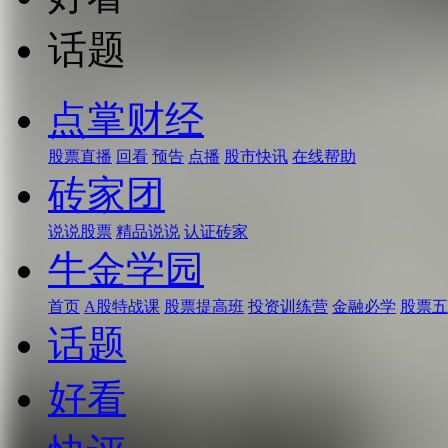
话题
点掌财经
股票直播
回看
预告
点播
股市快讯
在线帮助
砖家团
说说股票
精品说说
认证砖家
牛金学园
首页
A股特战课
股票提高班
投资训练营
金融必学
股票五
话题
好看