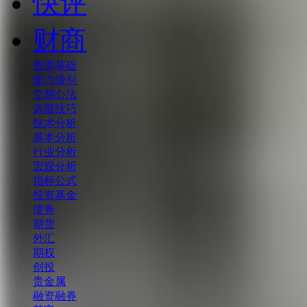
快评
财商
股票基础
能力级别
交易心法
选股技巧
技术分析
基本分析
行业分析
宏观分析
指标公式
投资基金
债券
期货
外汇
期权
创投
贵金属
融资融券