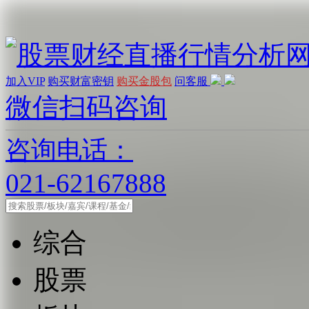
加入VIP
购买财富密钥
购买金股包
问客服
微信扫码咨询
咨询电话：
021-62167888
综合
股票