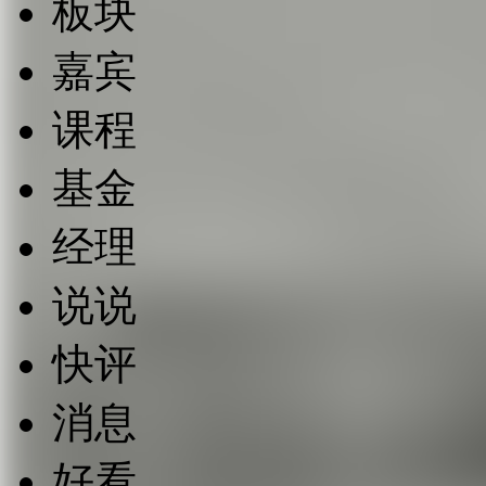
板块
嘉宾
课程
基金
经理
说说
快评
消息
好看