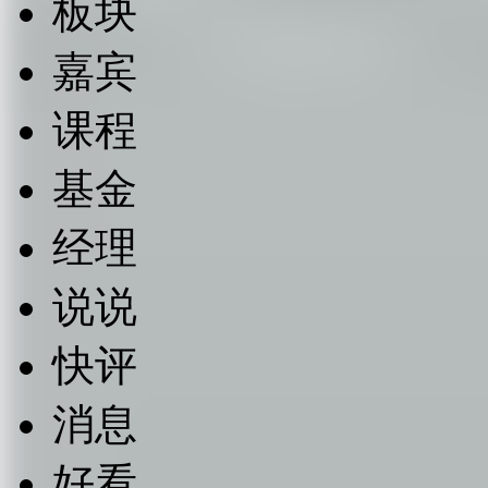
板块
嘉宾
课程
基金
经理
说说
快评
消息
好看