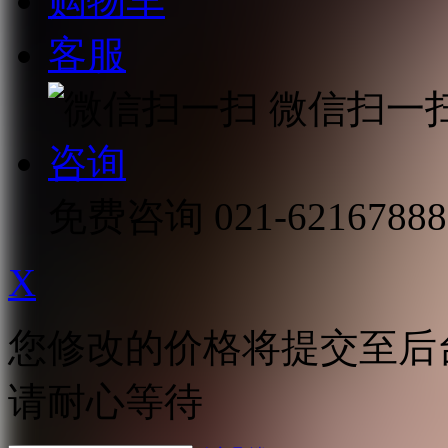
购物车
客服
微信扫一
咨询
免费咨询
021-62167888
X
您修改的价格将提交至后
请耐心等待