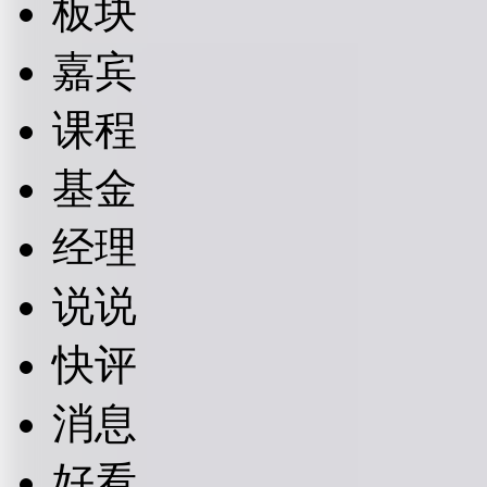
板块
嘉宾
课程
基金
经理
说说
快评
消息
好看