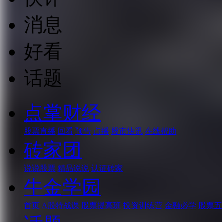
消息
好看
话题
点掌财经
股票直播
回看
预告
点播
股市快讯
在线帮助
砖家团
说说股票
精品说说
认证砖家
牛金学园
首页
A股特战课
股票提高班
投资训练营
金融必学
股票五