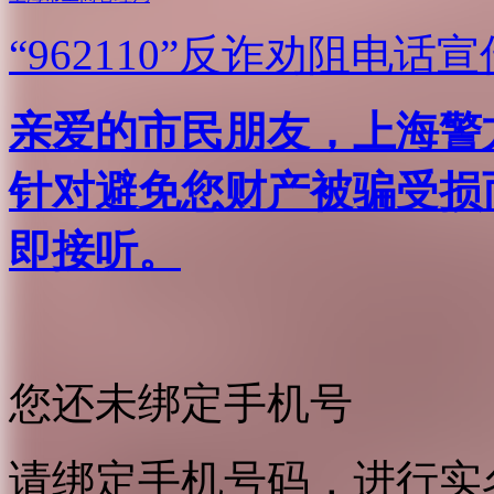
“962110”
反诈劝阻电话宣
亲爱的市民朋友，上海警方反
针对避免您财产被骗受损
即接听。
您还未绑定手机号
请绑定手机号码，进行实