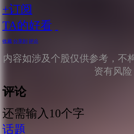
+订阅
TA的好看
收藏
分享到
评论
内容如涉及个股仅供参考，不
资有风险
评论
还需输入10个字
话题