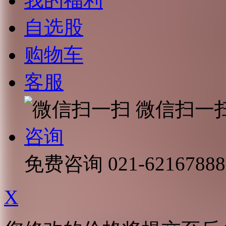
我的福利
自选股
购物车
客服
微信扫一
咨询
免费咨询
021-62167888
X