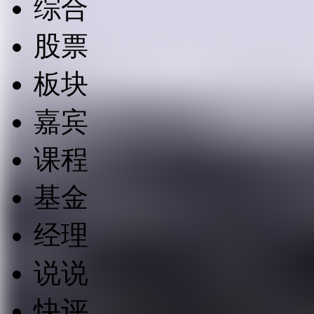
综合
股票
板块
嘉宾
课程
基金
经理
说说
快评