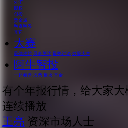
外汇
期权
创投
贵金属
融资融券
其它
大赛
最佳收益
最多关注
最热讨论
炒股大赛
阿牛智投
一起看盘
股票
板块
基金
有个年报行情，给大家大
连续播放
王亮
资深市场人士