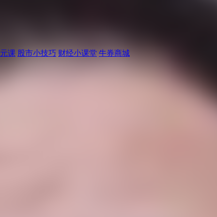
元课
股市小技巧
财经小课堂
牛券商城