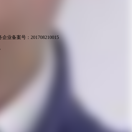
业备案号：201708210015
v