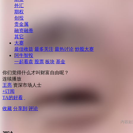
外汇
期权
创投
贵金属
融资融券
其它
大赛
最佳收益
最多关注
最热讨论
炒股大赛
阿牛智投
一起看盘
股票
板块
基金
你们觉得什么才叫财富自由呢？
连续播放
王亮
资深市场人士
+订阅
TA的好看
收藏
分享到
评论
内容如