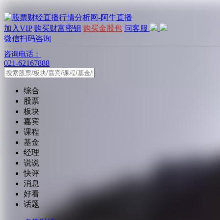
加入VIP
购买财富密钥
购买金股包
问客服
微信扫码咨询
咨询电话：
021-62167888
综合
股票
板块
嘉宾
课程
基金
经理
说说
快评
消息
好看
话题