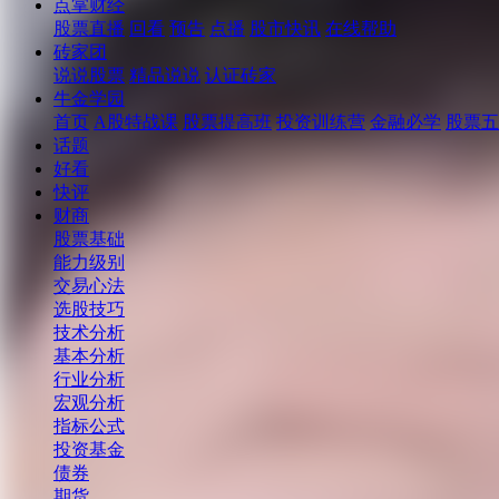
点掌财经
股票直播
回看
预告
点播
股市快讯
在线帮助
砖家团
说说股票
精品说说
认证砖家
牛金学园
首页
A股特战课
股票提高班
投资训练营
金融必学
股票五
话题
好看
快评
财商
股票基础
能力级别
交易心法
选股技巧
技术分析
基本分析
行业分析
宏观分析
指标公式
投资基金
债券
期货