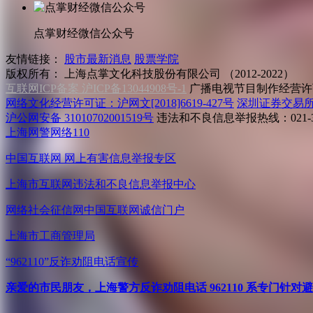
点掌财经微信公众号
友情链接：
股市最新消息
股票学院
版权所有：
上海点掌文化科技股份有限公司 （2012-2022）
互联网ICP备案 沪ICP备13044908号-1
广播电视节目制作经营许可
网络文化经营许可证：沪网文[2018]6619-427号
深圳证券交易
沪公网安备 31010702001519号
违法和不良信息举报热线：021-31
上海网警网络110
中国互联网
网上有害信息举报专区
上海市互联网
违法和不良信息举报中心
网络社会征信网
中国互联网诚信门户
上海市工商管理局
“962110”
反诈劝阻电话宣传
亲爱的市民朋友，上海警方反诈劝阻电话 962110 系专门