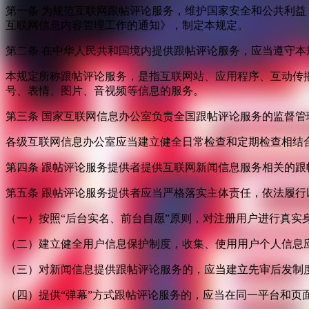
第一条 为规范互联网跟帖评论服务，维护国家安全和公共利
互联网信息内容管理工作的通知》，制定本规定。
第二条 在中华人民共和国境内提供跟帖评论服务，应当遵守本
本规定所称跟帖评论服务，是指互联网站、应用程序、互动传
号、表情、图片、音视频等信息的服务。
第三条 国家互联网信息办公室负责全国跟帖评论服务的监督
各级互联网信息办公室应当建立健全日常检查和定期检查相结
第四条 跟帖评论服务提供者提供互联网新闻信息服务相关的
第五条 跟帖评论服务提供者应当严格落实主体责任，依法履行
（一）按照“后台实名、前台自愿”原则，对注册用户进行真实
（二）建立健全用户信息保护制度，收集、使用用户个人信息
（三）对新闻信息提供跟帖评论服务的，应当建立先审后发制
（四）提供“弹幕”方式跟帖评论服务的，应当在同一平台和页