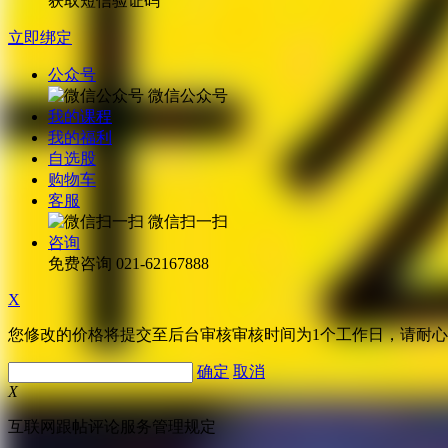
获取短信验证码
立即绑定
公众号
微信公众号
我的课程
我的福利
自选股
购物车
客服
微信扫一扫
咨询
免费咨询
021-62167888
X
您修改的价格将提交至后台审核审核时间为1个工作日，请耐
确定
取消
X
互联网跟帖评论服务管理规定