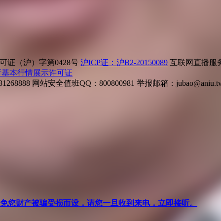
证（沪）字第0428号
沪ICP证：沪B2-20150089
互联网直播服务企
所基本行情展示许可证
268888
网站安全值班QQ：800800981
举报邮箱：
jubao@aniu.t
针对避免您财产被骗受损而设，请您一旦收到来电，立即接听。