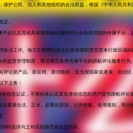
益，保护公民、法人和其他组织的合法权益，根据《中华人民共和
规定。
播平台以及其他具有新闻舆论属性和社会动员功能的传播平台，以
管理执法工作。地方互联网信息办公室依据职责负责本行政区域的
合的监督管理制度，依法规范各类传播平台的跟帖评论服务行为
跟帖评论新产品、新应用、新功能的，应当报国家或者省、自治区
以下义务：
身份信息认证，不得向未认证真实身份信息的用户提供跟帖评论
应当遵循合法、正当、必要的原则，公开收集、使用规则，明示
度。
面同时提供与之对应的静态版信息内容。