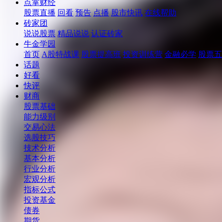
点掌财经
股票直播
回看
预告
点播
股市快讯
在线帮助
砖家团
说说股票
精品说说
认证砖家
牛金学园
首页
A股特战课
股票提高班
投资训练营
金融必学
股票五
话题
好看
快评
财商
股票基础
能力级别
交易心法
选股技巧
技术分析
基本分析
行业分析
宏观分析
指标公式
投资基金
债券
期货