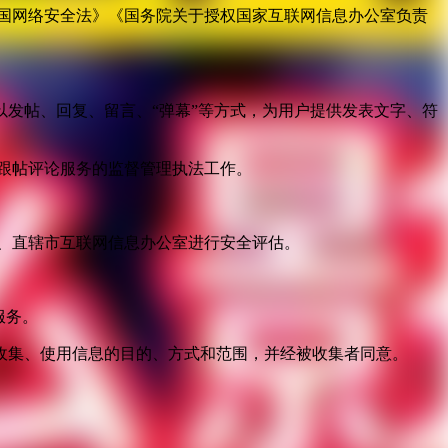
国网络安全法》《国务院关于授权国家互联网信息办公室负责
发帖、回复、留言、“弹幕”等方式，为用户提供发表文字、符
跟帖评论服务的监督管理执法工作。
。
、直辖市互联网信息办公室进行安全评估。
服务。
收集、使用信息的目的、方式和范围，并经被收集者同意。