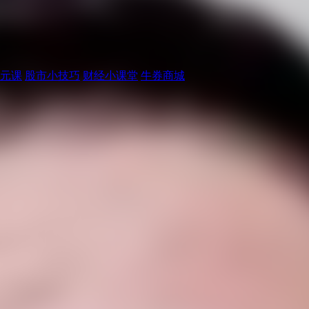
元课
股市小技巧
财经小课堂
牛券商城