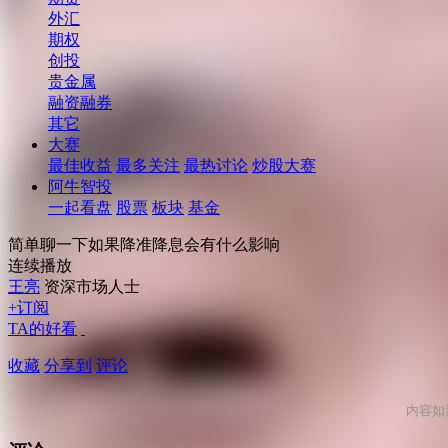
外汇
期权
创投
贵金属
融资融券
其它
大赛
最佳收益
最多关注
最热讨论
炒股大赛
阿牛智投
一起看盘
股票
板块
基金
简单聊一下如果降准降息会有什么影响
连续播放
王亮
资深市场人士
+订阅
TA的好看
收藏
分享到
评论
内容如