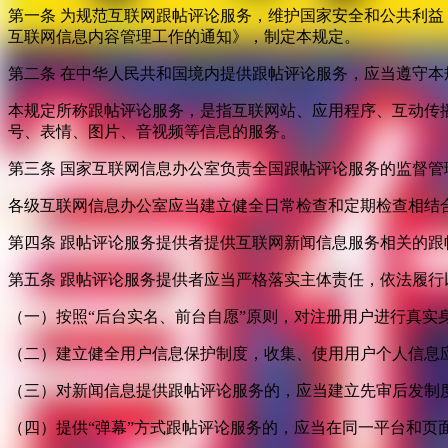
第一条 为规范互联网跟帖评论服务，维护国家安全和公共利
互联网信息内容管理工作的通知》，制定本规定。
第二条 在中华人民共和国境内提供跟帖评论服务，应当遵守本
本规定所称跟帖评论服务，是指互联网站、应用程序、互动传
号、表情、图片、音视频等信息的服务。
第三条 国家互联网信息办公室负责全国跟帖评论服务的监督
各级互联网信息办公室应当建立健全日常检查和定期检查相结
第四条 跟帖评论服务提供者提供互联网新闻信息服务相关的
第五条 跟帖评论服务提供者应当严格落实主体责任，依法履行
（一）按照“后台实名、前台自愿”原则，对注册用户进行真实
（二）建立健全用户信息保护制度，收集、使用用户个人信息
（三）对新闻信息提供跟帖评论服务的，应当建立先审后发制
（四）提供“弹幕”方式跟帖评论服务的，应当在同一平台和页