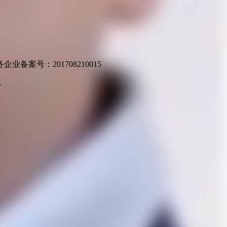
业备案号：201708210015
v