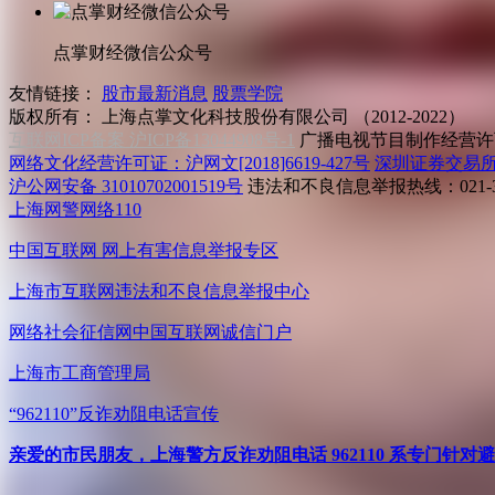
点掌财经微信公众号
友情链接：
股市最新消息
股票学院
版权所有：
上海点掌文化科技股份有限公司 （2012-2022）
互联网ICP备案 沪ICP备13044908号-1
广播电视节目制作经营许可
网络文化经营许可证：沪网文[2018]6619-427号
深圳证券交易
沪公网安备 31010702001519号
违法和不良信息举报热线：021-31
上海网警网络110
中国互联网
网上有害信息举报专区
上海市互联网
违法和不良信息举报中心
网络社会征信网
中国互联网诚信门户
上海市工商管理局
“962110”
反诈劝阻电话宣传
亲爱的市民朋友，上海警方反诈劝阻电话 962110 系专门