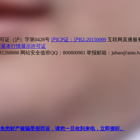
证（沪）字第0428号
沪ICP证：沪B2-20150089
互联网直播服务企
所基本行情展示许可证
268888
网站安全值班QQ：800800981
举报邮箱：
jubao@aniu.t
针对避免您财产被骗受损而设，请您一旦收到来电，立即接听。