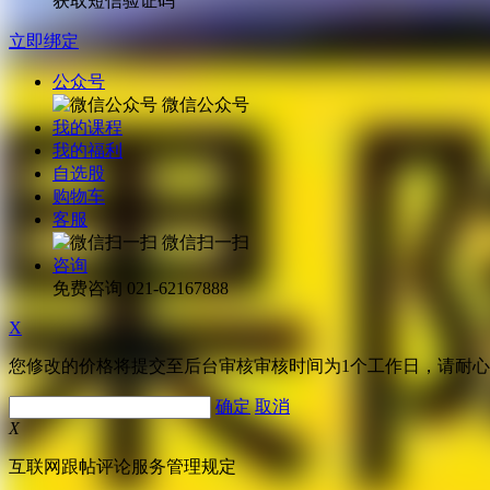
获取短信验证码
立即绑定
公众号
微信公众号
我的课程
我的福利
自选股
购物车
客服
微信扫一扫
咨询
免费咨询
021-62167888
X
您修改的价格将提交至后台审核审核时间为1个工作日，请耐
确定
取消
X
互联网跟帖评论服务管理规定