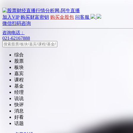
加入VIP
购买财富密钥
购买金股包
问客服
微信扫码咨询
咨询电话：
021-62167888
综合
股票
板块
嘉宾
课程
基金
经理
说说
快评
消息
好看
话题