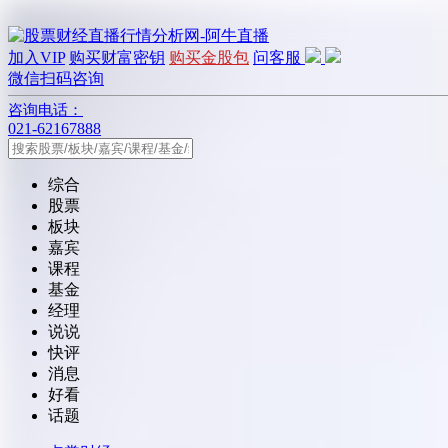
加入VIP
购买财富密钥
购买金股包
问客服
微信扫码咨询
咨询电话：
021-62167888
综合
股票
板块
嘉宾
课程
基金
经理
说说
快评
消息
好看
话题