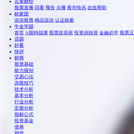
点掌财经
股票直播
回看
预告
点播
股市快讯
在线帮助
砖家团
说说股票
精品说说
认证砖家
牛金学园
首页
A股特战课
股票提高班
投资训练营
金融必学
股票五
话题
好看
快评
财商
股票基础
能力级别
交易心法
选股技巧
技术分析
基本分析
行业分析
宏观分析
指标公式
投资基金
债券
期货