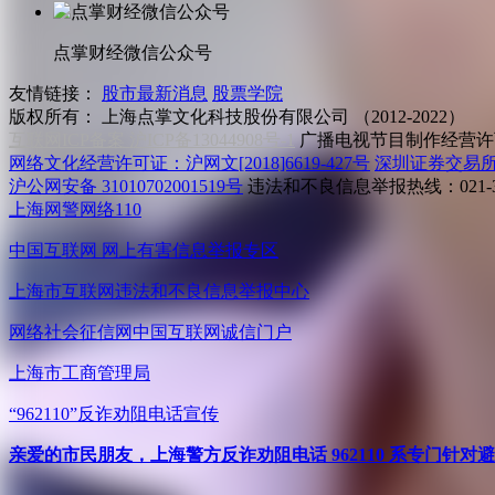
点掌财经微信公众号
友情链接：
股市最新消息
股票学院
版权所有：
上海点掌文化科技股份有限公司 （2012-2022）
互联网ICP备案 沪ICP备13044908号-1
广播电视节目制作经营许可
网络文化经营许可证：沪网文[2018]6619-427号
深圳证券交易
沪公网安备 31010702001519号
违法和不良信息举报热线：021-31
上海网警网络110
中国互联网
网上有害信息举报专区
上海市互联网
违法和不良信息举报中心
网络社会征信网
中国互联网诚信门户
上海市工商管理局
“962110”
反诈劝阻电话宣传
亲爱的市民朋友，上海警方反诈劝阻电话 962110 系专门