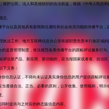
益，保护公民、法人和其他组织的合法权益，根据《中华人民共和
规定。
播平台以及其他具有新闻舆论属性和社会动员功能的传播平台，以
管理执法工作。地方互联网信息办公室依据职责负责本行政区域的
合的监督管理制度，依法规范各类传播平台的跟帖评论服务行为
跟帖评论新产品、新应用、新功能的，应当报国家或者省、自治区
以下义务：
身份信息认证，不得向未认证真实身份信息的用户提供跟帖评论
应当遵循合法、正当、必要的原则，公开收集、使用规则，明示
度。
面同时提供与之对应的静态版信息内容。