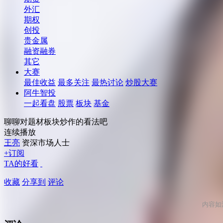
外汇
期权
创投
贵金属
融资融券
其它
大赛
最佳收益
最多关注
最热讨论
炒股大赛
阿牛智投
一起看盘
股票
板块
基金
聊聊对题材板块炒作的看法吧
连续播放
王亮
资深市场人士
+订阅
TA的好看
收藏
分享到
评论
内容如