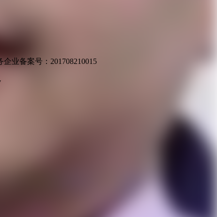
业备案号：201708210015
v