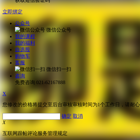
获取短信验证码
立即绑定
公众号
微信公众号
我的课程
我的福利
自选股
购物车
客服
微信扫一扫
咨询
免费咨询
021-62167888
X
您修改的价格将提交至后台审核审核时间为1个工作日，请耐
确定
取消
X
互联网跟帖评论服务管理规定