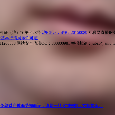
证（沪）字第0428号
沪ICP证：沪B2-20150089
互联网直播服务企
所基本行情展示许可证
268888
网站安全值班QQ：800800981
举报邮箱：
jubao@aniu.t
针对避免您财产被骗受损而设，请您一旦收到来电，立即接听。