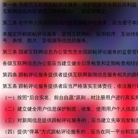
第一条 为规范互联网跟帖评论服务，维护国家安全和公共利
互联网信息内容管理工作的通知》，制定本规定。
第二条 在中华人民共和国境内提供跟帖评论服务，应当遵守本
本规定所称跟帖评论服务，是指互联网站、应用程序、互动传
号、表情、图片、音视频等信息的服务。
第三条 国家互联网信息办公室负责全国跟帖评论服务的监督
各级互联网信息办公室应当建立健全日常检查和定期检查相结
第四条 跟帖评论服务提供者提供互联网新闻信息服务相关的
第五条 跟帖评论服务提供者应当严格落实主体责任，依法履行
（一）按照“后台实名、前台自愿”原则，对注册用户进行真实
（二）建立健全用户信息保护制度，收集、使用用户个人信息
（三）对新闻信息提供跟帖评论服务的，应当建立先审后发制
（四）提供“弹幕”方式跟帖评论服务的，应当在同一平台和页