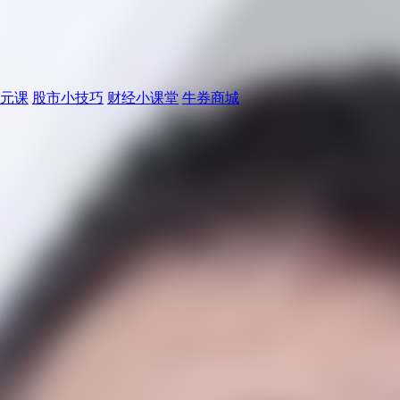
元课
股市小技巧
财经小课堂
牛券商城