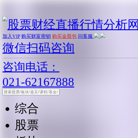
加入VIP
购买财富密钥
购买金股包
问客服
微信扫码咨询
咨询电话：
021-62167888
综合
股票