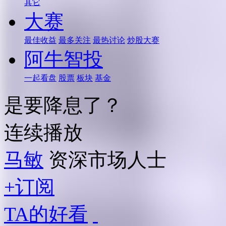
其它
大赛
最佳收益
最多关注
最热讨论
炒股大赛
阿牛智投
一起看盘
股票
板块
基金
是要降息了？
连续播放
马敏
资深市场人士
+订阅
TA的好看