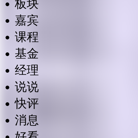
板块
嘉宾
课程
基金
经理
说说
快评
消息
好看