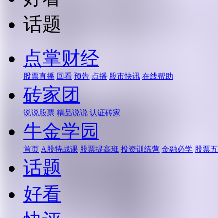
话题
点掌财经
股票直播
回看
预告
点播
股市快讯
在线帮助
砖家团
说说股票
精品说说
认证砖家
牛金学园
首页
A股特战课
股票提高班
投资训练营
金融必学
股票五
话题
好看