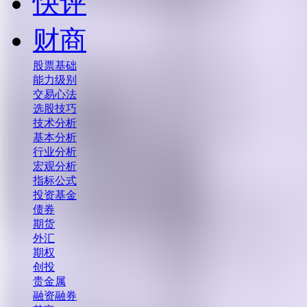
快评
财商
股票基础
能力级别
交易心法
选股技巧
技术分析
基本分析
行业分析
宏观分析
指标公式
投资基金
债券
期货
外汇
期权
创投
贵金属
融资融券